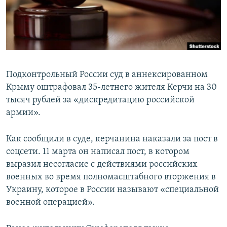
ПРИСОЕДИНЯЙТЕСЬ!
ПОБЕДИТЕЛЕЙ НЕ СУДЯТ?
КРЫМ.НЕПОКОРЕННЫЙ
ELIFBE
УКРАИНСКАЯ ПРОБЛЕМА КРЫМА
Подконтрольный России суд в аннексированном
Все сайты RFE/RL
Крыму оштрафовал 35-летнего жителя Керчи на 30
тысяч рублей за «дискредитацию российской
армии».
Как сообщили в суде, керчанина наказали за пост в
соцсети. 11 марта он написал пост, в котором
выразил несогласие с действиями российских
военных во время полномасштабного вторжения в
Украину, которое в России называют «специальной
военной операцией».