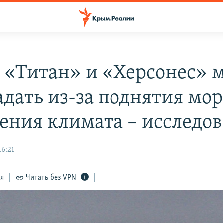
, «Титан» и «Херсонес» 
адать из-за поднятия мор
ения климата – исследо
16:21
ся
Читать без VPN