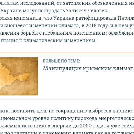
ультатам исследований, от затопления обозначенных н
Украине могут пострадать 75 тысяч человек.
рская напомнила, что Украина ратифицировала Пари
касающееся изменений климата, в 2016 году, и в нем у
вления борьбы с глобальным потеплением: ослаблен
аптация к климатическим изменениям.
БОЛЬШЕ ПО ТЕМЕ:
Манипуляция крымским климат
жна поставить цель по сокращению выбросов парнико
ациональном уровне политику перехода энергетическо
вляемых источников энергии до 2050 года, и уже сейч
ы по адаптации к изменению климата как на государс