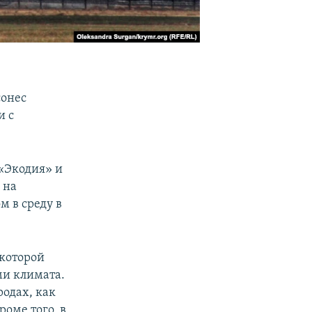
сонес
и с
 «Экодия» и
 на
м в среду в
 которой
ми климата.
родах, как
роме того, в