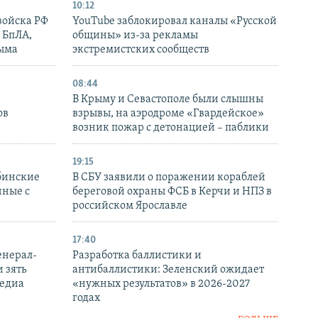
10:12
войска РФ
YouTube заблокировал каналы «Русской
 БпЛА,
общины» из-за рекламы
рыма
экстремистских сообществ
08:44
В Крыму и Севастополе были слышны
ов
взрывы, на аэродроме «Гвардейское»
возник пожар с детонацией – паблики
19:15
бинские
В СБУ заявили о поражении кораблей
нные с
береговой охраны ФСБ в Керчи и НПЗ в
российском Ярославле
17:40
енерал-
Разработка баллистики и
 зять
антибаллистики: Зеленский ожидает
медиа
«нужных результатов» в 2026-2027
годах