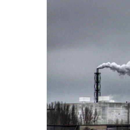
ПОБЕДИТЕЛЕЙ НЕ СУДЯТ?
КРЫМ.НЕПОКОРЕННЫЙ
ELIFBE
УКРАИНСКАЯ ПРОБЛЕМА КРЫМА