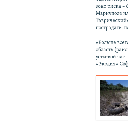
зоне риска –
Мариуполе ил
Таврический»
пострадать, п
«Больше всего
область (рай
устьевой част
«Экодия»
Соф