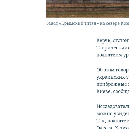
Завод «Крымский титан» на севере Крым
Керчь, отсто
Таврический» 
поднятием ур
Об этом гово
украинских у
прибрежные з
Киеве, сообщ
Исследователи
можно увидет
Так, поднятие
Одесса, Херсо