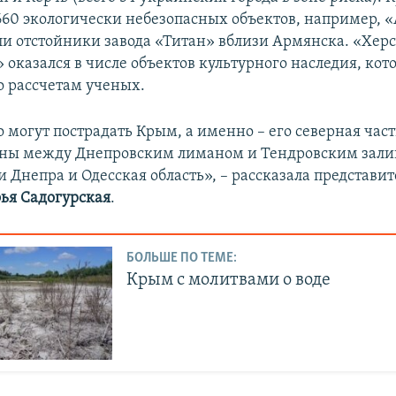
 660 экологически небезопасных объектов, например, «
и отстойники завода «Титан» вблизи Армянска. «Хер
 оказался в числе объектов культурного наследия, кот
о рассчетам ученых.
 могут пострадать Крым, а именно – его северная част
оны между Днепровским лиманом и Тендровским зали
и Днепра и Одесская область», – рассказала представи
ья Садогурская
.
БОЛЬШЕ ПО ТЕМЕ:
Крым с молитвами о воде