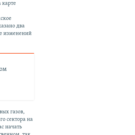
а карте
жское
казано два
ие изменений
ом
вых газов,
го сектора на
ас начать
твенном, так