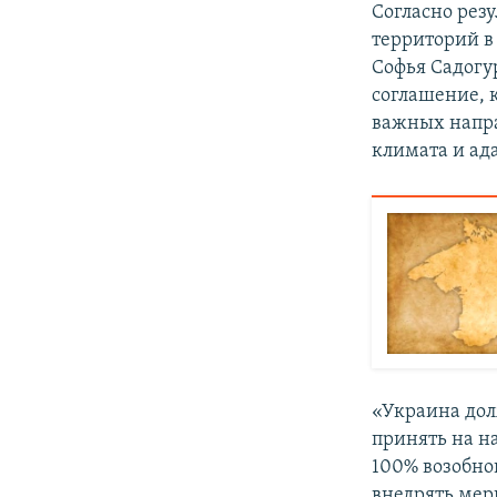
Согласно рез
территорий в 
Софья Садогу
соглашение, 
важных напра
климата и ад
«Украина дол
принять на н
100% возобно
внедрять мер