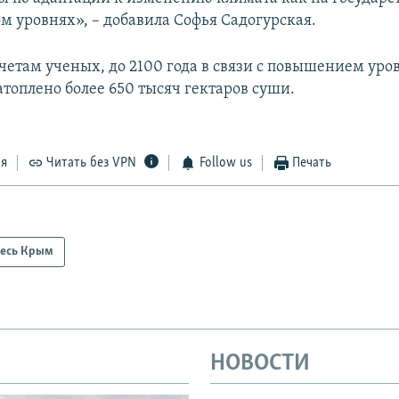
м уровнях», – добавила Софья Садогурская.
счетам ученых, до 2100 года в связи с повышением уро
атоплено более 650 тысяч гектаров суши.
ся
Читать без VPN
Follow us
Печать
есь Крым
НОВОСТИ