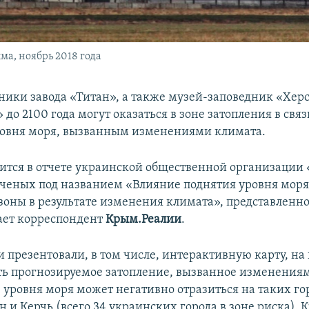
а, ноябрь 2018 года
йники завода «Титан», а также музей-заповедник «Хер
до 2100 года могут оказаться в зоне затопления в связ
овня моря, вызванным изменениями климата.
рится в отчете украинской общественной организации
ченых под названием «Влияние поднятия уровня моря
оны в результате изменения климата», представленно
ает корреспондент
Крым.Реалии
.
 презентовали, в том числе, интерактивную карту, на
ь прогнозируемое затопление, вызванное изменения
 уровня моря может негативно отразиться на таких го
н и Керчь (всего 34 украинских города в зоне риска). К