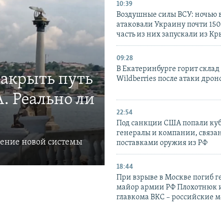
10:39
Воздушные силы ВСУ: ночью 
атаковали Украину почти 150
часть из них запускали из К
09:28
В Екатеринбурге горит склад
закрыть путь
Wildberries после атаки дрон
. Реально ли
22:54
Под санкции США попали ку
генералы и компании, связа
ление новой системы
поставками оружия из РФ
18:44
При взрыве в Москве погиб г
майор армии РФ Плохотнюк и
главкома ВКС – российские 