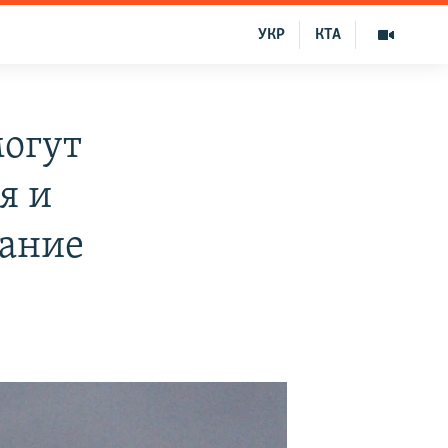
УКР
КТА
могут
я и
вание