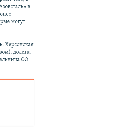
Азовсталь» в
сонес
орые могут
ь, Херсонская
вом), долина
тельница ОО