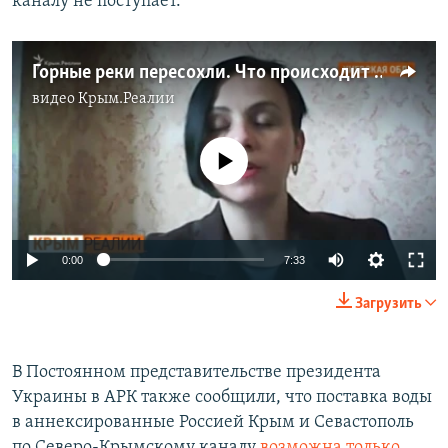
каналу не поступает.
Горные реки пересохли. Что происходит в Крыму? | Крым.Реалии ТВ (видео)
видео
Крым.Реалии
No media source currently available
Auto
0:00
7:33
270p
Загрузить
360p
Auto
270p
360p
404p
404p
В Постоянном представительстве президента
Украины в АРК также сообщили, что поставка воды
1080p
1080p
в аннексированные Россией Крым и Севастополь
по Северо-Крымскому каналу
возможна только