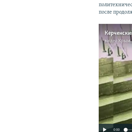
политехничес
после продол
видео
Крым.
0:00