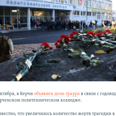
 октября, в Керчи
объявлен день траура
в связи с годов
ерченском политехническом колледже.
звестно, что увеличилось количество жертв трагедии 