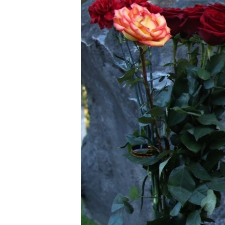
ПОБЕДИТЕЛЕЙ НЕ СУДЯТ?
КРЫМ.НЕПОКОРЕННЫЙ
ELIFBE
УКРАИНСКАЯ ПРОБЛЕМА КРЫМА