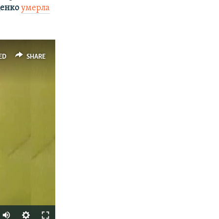
щенко
умерла
ED
SHARE