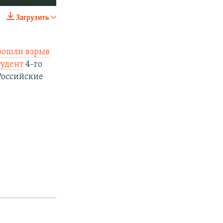
Загрузить
SHARE
зошли взрыв
тудент
4-го
 Российские
px
width