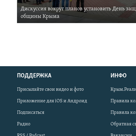
Дискуссия вокруг планов установить День за
общины Крыма
ПОДДЕРЖКА
ИНФО
Українською
Присылайте свои видео и фото
Крым.Реали
Qırımtatar
Приложение для iOS и Андроид
Правила к
Подписаться
Правила к
ПРИСОЕДИНЯЙТЕСЬ!
Радио
Обратная с
RSS / Podcast
Вакансии