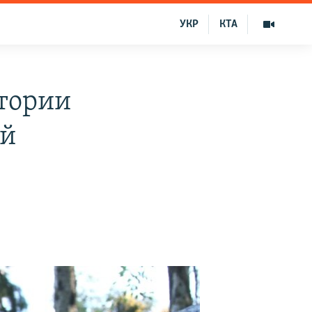
УКР
КТА
итории
ый