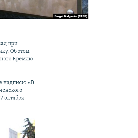
зад при
чку. Об этом
ьного Кремлю
е надписи: «В
ченского
7 октября