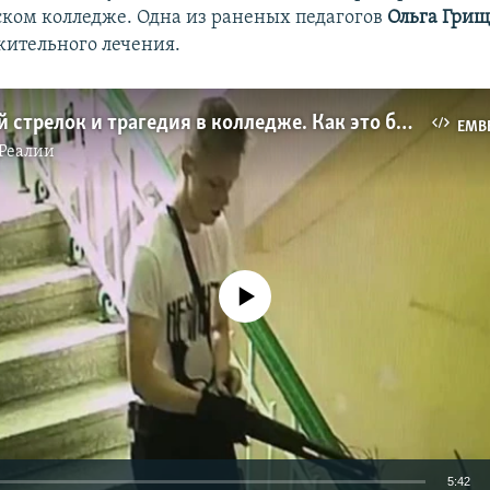
ком колледже. Одна из раненых педагогов
Ольга Гри
жительного лечения.
Керченский стрелок и трагедия в колледже. Как это было (видео)
EMB
Реалии
No media source currently available
5:42