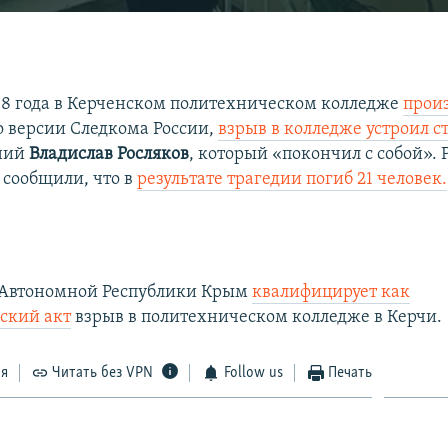
EMBED
018 года в Керченском политехническом колледже
прои
о версии Следкома России,
взрыв в колледже устроил с
тний
Владислав Росляков
, который «покончил с собой».
 сообщили, что в
результате трагедии погиб 21 человек.
 Автономной Республики Крым
квалифицирует как
ский акт
взрыв в политехническом колледже в Керчи.
ся
Читать без VPN
Follow us
Печать