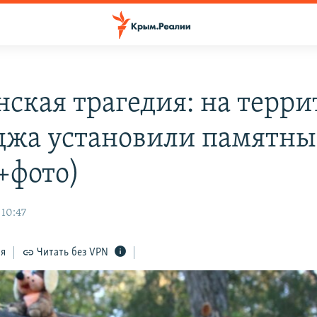
нская трагедия: на терр
джа установили памятн
(+фото)
 10:47
ся
Читать без VPN