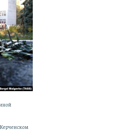
щиной
в Керченском