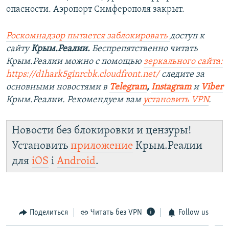
опасности. Аэропорт Симферополя закрыт.
Роскомнадзор пытается заблокировать
доступ к
сайту
Крым.Реалии.
Беспрепятственно читать
Крым.Реалии можно с помощью
зеркального сайта:
https://d1hark5ginrcbk.cloudfront.net/
следите за
основными новостями в
Telegram
,
Instagram
и
Viber
Крым.Реалии. Рекомендуем вам
установить VPN
.
Новости без блокировки и цензуры!
Установить
приложение
Крым.Реалии
для
iOS
і
Android
.
Поделиться
Читать без VPN
Follow us