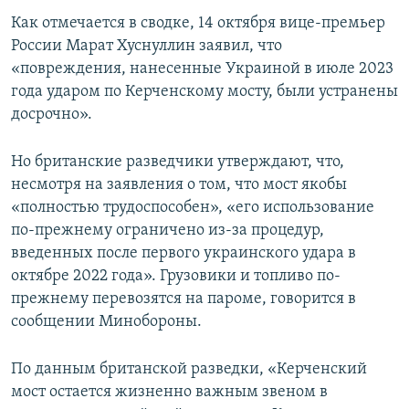
ПРИСОЕДИНЯЙТЕСЬ!
ПОБЕДИТЕЛЕЙ НЕ СУДЯТ?
Как отмечается в сводке, 14 октября вице-премьер
России Марат Хуснуллин заявил, что
КРЫМ.НЕПОКОРЕННЫЙ
«повреждения, нанесенные Украиной в июле 2023
ELIFBE
года ударом по Керченскому мосту, были устранены
досрочно».
УКРАИНСКАЯ ПРОБЛЕМА КРЫМА
Все сайты RFE/RL
Но британские разведчики утверждают, что,
несмотря на заявления о том, что мост якобы
«полностью трудоспособен», «его использование
по-прежнему ограничено из-за процедур,
введенных после первого украинского удара в
октябре 2022 года». Грузовики и топливо по-
прежнему перевозятся на пароме, говорится в
сообщении Минобороны.
По данным британской разведки, «Керченский
мост остается жизненно важным звеном в