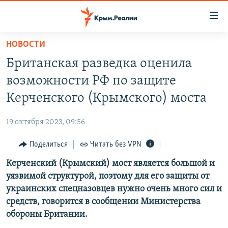
Доступность
ссылки
Вернуться
НОВОСТИ
к
НОВОСТИ
Британская разведка оценила
основному
СПЕЦПРОЕКТЫ
содержанию
возможности РФ по защите
ВОДА
Вернутся
ГРУЗ 200
Керченского (Крымского) моста
к
ИСТОРИЯ
КАРТА ВОЕННЫХ ОБЪЕКТОВ КРЫМА
главной
19 октября 2023, 09:56
ЕЩЕ
11 ЛЕТ ОККУПАЦИИ КРЫМА. 11 ИСТОРИЙ СОПРОТИВЛЕНИЯ
навигации
Вернутся
Поделиться
Читать без VPN
РАДІО СВОБОДА
ИНТЕРАКТИВ
к
Керченский (Крымский) мост является большой и
КАК ОБОЙТИ БЛОКИРОВКУ
ИНФОГРАФИКА
поиску
уязвимой структурой, поэтому для его защиты от
ТЕЛЕПРОЕКТ КРЫМ.РЕАЛИИ
украинских спецназовцев нужно очень много сил и
Українською
средств, говорится в сообщении Министерства
СОВЕТЫ ПРАВОЗАЩИТНИКОВ
Qırımtatar
обороны Британии.
ПРОПАВШИЕ БЕЗ ВЕСТИ