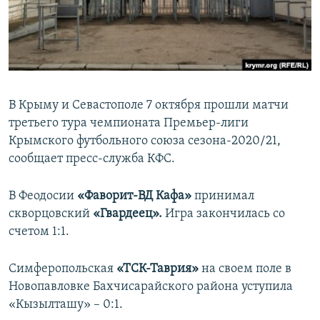
ПРИСОЕДИНЯЙТЕСЬ!
ПОБЕДИТЕЛЕЙ НЕ СУДЯТ?
КРЫМ.НЕПОКОРЕННЫЙ
ELIFBE
УКРАИНСКАЯ ПРОБЛЕМА КРЫМА
В Крыму и Севастополе 7 октября прошли матчи
Все сайты RFE/RL
третьего тура чемпионата Премьер-лиги
Крымского футбольного союза сезона-2020/21,
сообщает пресс-служба КФС.
В Феодосии
«Фаворит-ВД Кафа»
принимал
скворцовский
«Гвардеец».
Игра закончилась со
счетом 1:1.
Симферопольская
«ТСК-Таврия»
на своем поле в
Новопавловке Бахчисарайского района уступила
«Кызылташу» – 0:1.