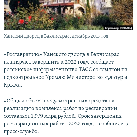
ПРИСОЕДИНЯЙТЕСЬ!
ПОБЕДИТЕЛЕЙ НЕ СУДЯТ?
КРЫМ.НЕПОКОРЕННЫЙ
ELIFBE
Ханский дворец в Бахчисарае, декабрь 2019 год
УКРАИНСКАЯ ПРОБЛЕМА КРЫМА
Все сайты RFE/RL
«Реставрацию» Ханского дворца в Бахчисарае
планируют завершить к 2022 году, сообщает
российское информагентство
ТАСС
со ссылкой на
подконтрольное Кремлю Министерство культуры
Крыма.
«Общий объем предусмотренных средств на
реализацию комплекса работ по реставрации
составляет 1,979 млрд рублей. Срок завершения
реставрационных работ – 2022 год», – сообщили в
пресс-службе.