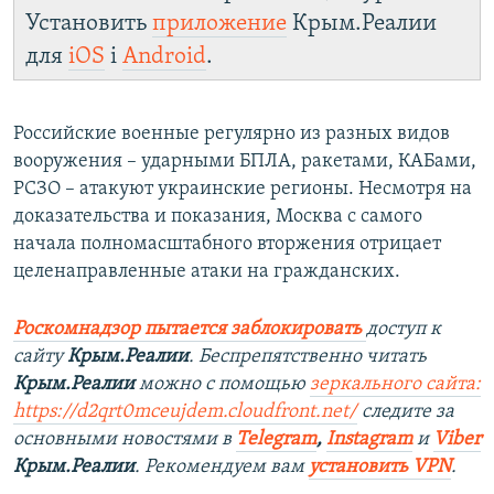
Установить
приложение
Крым.Реалии
для
iOS
і
Android
.
Российские военные регулярно из разных видов
вооружения – ударными БПЛА, ракетами, КАБами,
РСЗО – атакуют украинские регионы. Несмотря на
доказательства и показания, Москва с самого
начала полномасштабного вторжения отрицает
целенаправленные атаки на гражданских.
Роскомнадзор пытается заблокировать
доступ к
сайту
Крым.Реалии
. Беспрепятственно читать
Крым.Реалии
можно с помощью
зеркального сайта:
https://d2qrt0mceujdem.cloudfront.net/
следите за
основными новостями в
Telegram
,
Instagram
и
Viber
Крым.Реалии
. Рекомендуем вам
установить VPN
.