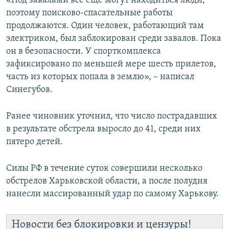
«Под завалами все еще могут находиться люди,
ПРИСОЕДИНЯЙТЕСЬ!
ПОБЕДИТЕЛЕЙ НЕ СУДЯТ?
поэтому поисково-спасательные работы
продолжаются. Один человек, работающий там
КРЫМ.НЕПОКОРЕННЫЙ
электриком, был заблокирован среди завалов. Пока
ELIFBE
он в безопасности. У спорткомплекса
зафиксировано по меньшей мере шесть прилетов,
УКРАИНСКАЯ ПРОБЛЕМА КРЫМА
часть из которых попала в землю», – написал
Все сайты RFE/RL
Синегубов.
Ранее чиновник уточнил, что число пострадавших
в результате обстрела выросло до 41, среди них
пятеро детей.
Силы РФ в течение суток совершили несколько
обстрелов Харьковской области, а после полудня
нанесли массированный удар по самому Харькову.
Новости без блокировки и цензуры!