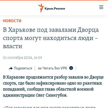
Доступность
ссылки
Вернуться
НОВОСТИ
к
НОВОСТИ
В Харькове под завалами Дворца
основному
СПЕЦПРОЕКТЫ
содержанию
спорта могут находиться люди –
ВОДА
Вернутся
ГРУЗ 200
власти
к
ИСТОРИЯ
КАРТА ВОЕННЫХ ОБЪЕКТОВ КРЫМА
главной
01 сентября 2024, 16:59
ЕЩЕ
11 ЛЕТ ОККУПАЦИИ КРЫМА. 11 ИСТОРИЙ СОПРОТИВЛЕНИЯ
навигации
Вернутся
Поделиться
Читать без VPN
РАДІО СВОБОДА
ИНТЕРАКТИВ
к
В Харькове продолжается разбор завалов во Дворце
КАК ОБОЙТИ БЛОКИРОВКУ
ИНФОГРАФИКА
поиску
спорта, где было зафиксировано одно из ракетных
ТЕЛЕПРОЕКТ КРЫМ.РЕАЛИИ
попаданий, сообщил глава областной военной
Українською
администрации Олег Синегубов.
СОВЕТЫ ПРАВОЗАЩИТНИКОВ
Qırımtatar
ПРОПАВШИЕ БЕЗ ВЕСТИ