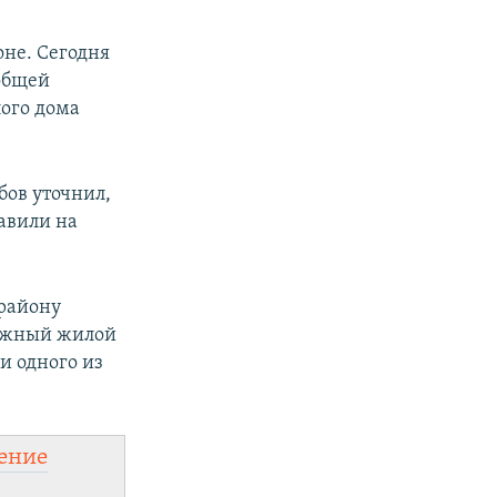
не. Сегодня
 общей
лого дома
бов уточнил,
авили на
району
тажный жилой
и одного из
ение