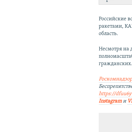
Российские в
ракетами, КА
область.
Несмотря на 
полномасштаб
гражданских
Роскомнадзор
Беспрепятств
https://dfuu6y
Instagram
и
V