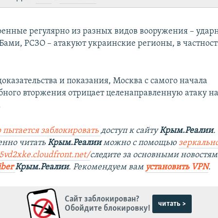
оенные регулярно из разных видов вооружения – уда
Бами, РСЗО – атакуют украинские регионы, в частност
доказательства и показания, Москва с самого начала
ного вторжения отрицает целенаправленную атаку н
.
 пытается заблокировать
доступ к сайту
Крым.Реалии
.
енно читать
Крым.Реалии
можно с помощью
зеркально
5vd2xke.cloudfront.net/
следите за основными новостям
iber
Крым.Реалии
. Рекомендуем вам
установить VPN
.
Сайт заблокирован?
читать >
Обойдите блокировку!