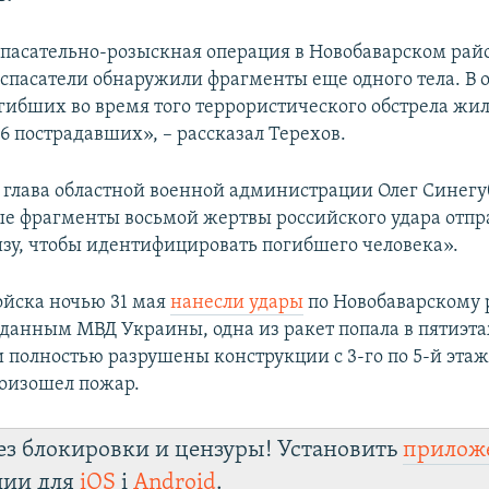
пасательно-розыскная операция в Новобаварском райо
 спасатели обнаружили фрагменты еще одного тела. В
гибших во время того террористического обстрела жи
6 пострадавших», – рассказал Терехов.
я глава областной военной администрации Олег Синегу
ые фрагменты восьмой жертвы российского удара отпр
зу, чтобы идентифицировать погибшего человека».
ойска ночью 31 мая
нанесли удары
по Новобаварскому 
 данным МВД Украины, одна из ракет попала в пятиэ
и полностью разрушены конструкции с 3-го по 5-й этаж
роизошел пожар.
ез блокировки и цензуры! Установить
прилож
лии для
iOS
і
Android
.