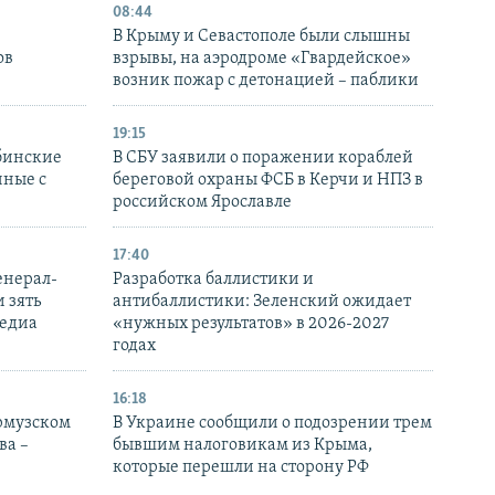
08:44
В Крыму и Севастополе были слышны
ов
взрывы, на аэродроме «Гвардейское»
возник пожар с детонацией – паблики
19:15
бинские
В СБУ заявили о поражении кораблей
нные с
береговой охраны ФСБ в Керчи и НПЗ в
российском Ярославле
17:40
енерал-
Разработка баллистики и
 зять
антибаллистики: Зеленский ожидает
медиа
«нужных результатов» в 2026-2027
годах
16:18
Ормузском
В Украине сообщили о подозрении трем
ва –
бывшим налоговикам из Крыма,
которые перешли на сторону РФ