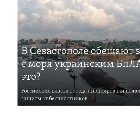
В Севастополе обещают 
с моря украинским БпЛА
это?
Российские власти города анонсировали появ
защиты от беспилотников