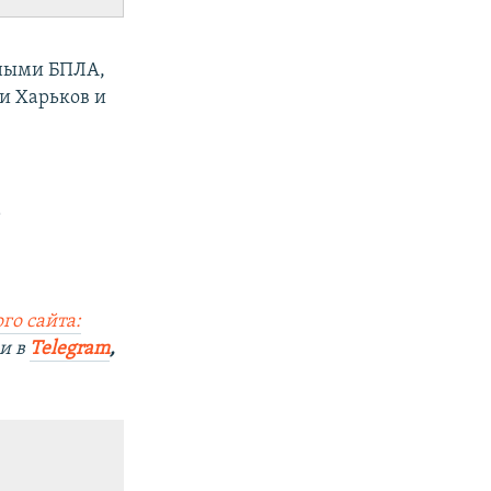
рными БПЛА,
и Харьков и
а
го сайта:
и в
Telegram
,