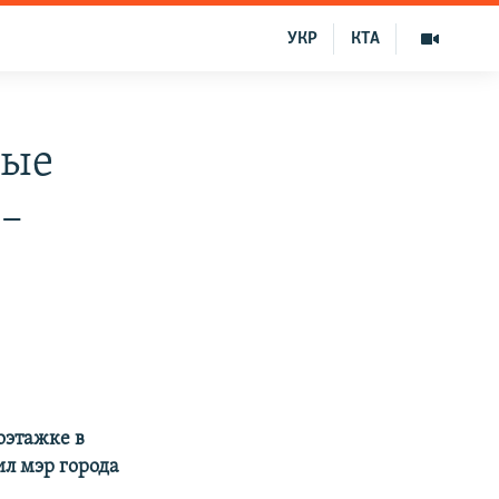
УКР
КТА
вые
 –
оэтажке в
ил мэр города