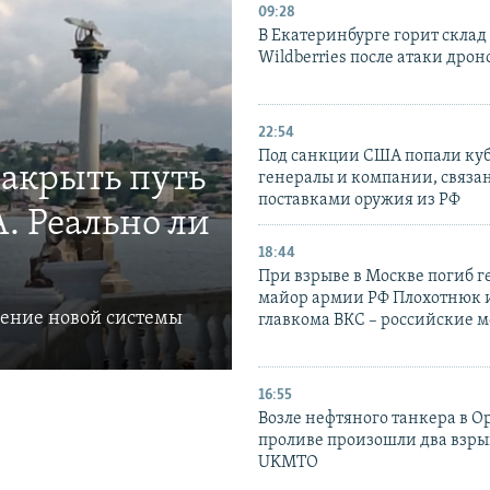
09:28
В Екатеринбурге горит склад
Wildberries после атаки дрон
22:54
Под санкции США попали ку
закрыть путь
генералы и компании, связа
поставками оружия из РФ
. Реально ли
18:44
При взрыве в Москве погиб г
майор армии РФ Плохотнюк и
ление новой системы
главкома ВКС – российские 
16:55
Возле нефтяного танкера в 
проливе произошли два взры
UKMTO