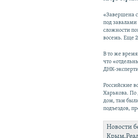
ПОБЕДИТЕЛЕЙ НЕ СУДЯТ?
КРЫМ.НЕПОКОРЕННЫЙ
«Завершена с
под завалами
ELIFBE
сложности по
УКРАИНСКАЯ ПРОБЛЕМА КРЫМА
восемь. Еще 2
В то же врем
что «отдельн
ДНК-эксперти
Российские в
Харькова. По
дом, там был
подъездов, п
Новости б
Крым.Реа