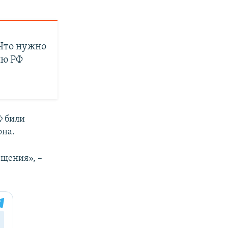
 Что нужно
ию РФ
Ф били
она.
щения», –