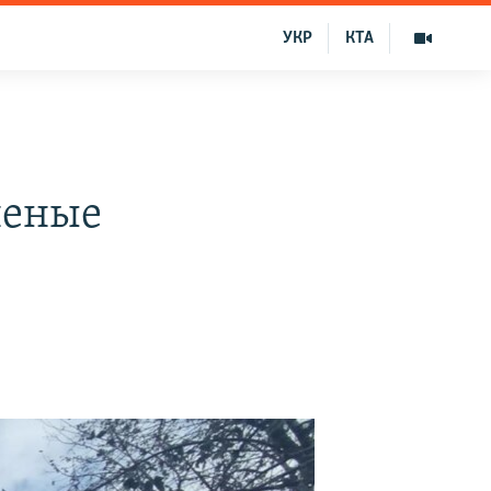
УКР
КТА
неные