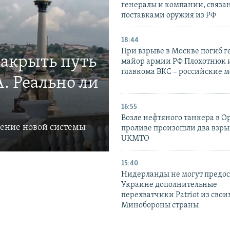
генералы и компании, связа
поставками оружия из РФ
18:44
При взрыве в Москве погиб г
закрыть путь
майор армии РФ Плохотнюк и
главкома ВКС – российские 
. Реально ли
16:55
Возле нефтяного танкера в 
ление новой системы
проливе произошли два взры
UKMTO
15:40
Нидерланды не могут предос
Украине дополнительные
перехватчики Patriot из своих
Минобороны страны