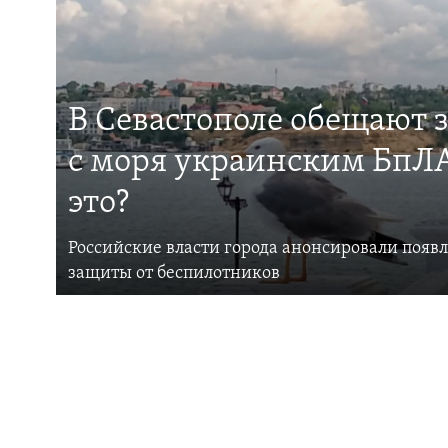
В Севастополе обещают 
с моря украинским БпЛА
это?
Российские власти города анонсировали появ
защиты от беспилотников