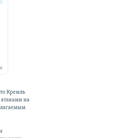
то Кремль
 атаками на
полагаемым
и