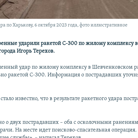
а по Харькову, 6 октября 2023 года, фото иллюстративное
оенные ударили ракетой С-300 по жилому комплексу в
города Игорь Терехов.
енный удар по жилому комплексу в Шевченковском р
но ракетой С-300. Информация о пострадавших уточня
стало известно, что в результате ракетного удара пост
но о двух пострадавших – оба с осколочными ранения
рачи. На месте идет поисково-спасательная операция.
щие службы», – написал Терехов.