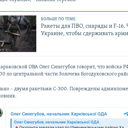
БОЛЬШЕ ПО ТЕМЕ:
Ракеты для ПВО, снаряды и F-16.
Украине, чтобы сдерживать арм
Харьковской ОВА Олег Синегубов говорит, что войска Р
00 по центральной части Золочева Богодуховского рай
ьно – двумя ракетами С-300. Повреждены админпоме
новник.