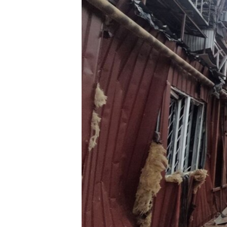
ПОБЕДИТЕЛЕЙ НЕ СУДЯТ?
КРЫМ.НЕПОКОРЕННЫЙ
ELIFBE
УКРАИНСКАЯ ПРОБЛЕМА КРЫМА