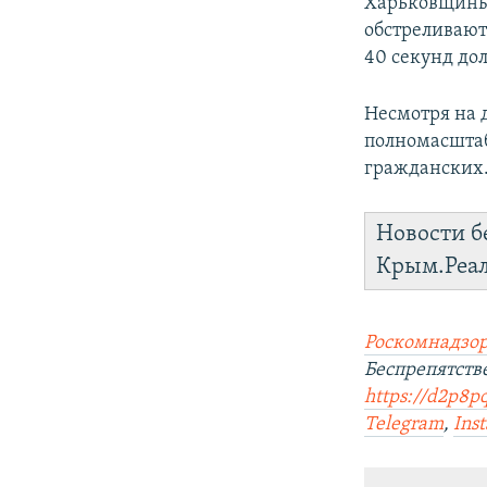
Харьковщины.
обстреливают 
40 секунд до
Несмотря на 
полномасштаб
гражданских
Новости б
Крым.Реа
Роскомнадзор
Беспрепятст
https://d2p8p
Telegram
,
Ins