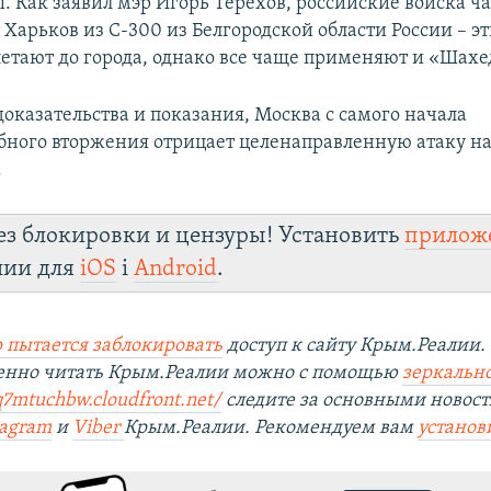
 Как заявил мэр Игорь Терехов, российские войска ча
Харьков из С-300 из Белгородской области России – э
летают до города, однако все чаще применяют и «Шахе
доказательства и показания, Москва с самого начала
ного вторжения отрицает целенаправленную атаку н
.
ез блокировки и цензуры! Установить
прилож
лии для
iOS
і
Android
.
 пытается заблокировать
доступ к сайту Крым.Реалии.
венно читать Крым.Реалии можно с помощью
зеркально
q7mtuchbw.cloudfront.net/
следите за основными новост
tagram
и
Viber
Крым.Реалии. Рекомендуем вам
установ