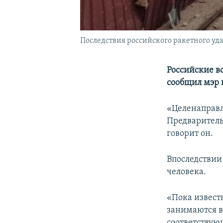
Последствия российского ракетного удар
Российские в
сообщил мэр 
«Целенаправл
Предваритель
говорит он.
Впоследствии 
человека.
«Пока извест
занимаются в
соответствую