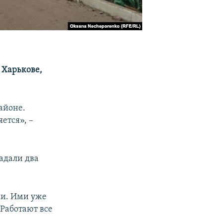
 Харькове,
айоне.
ется», –
радали два
ми. Ими уже
 Работают все