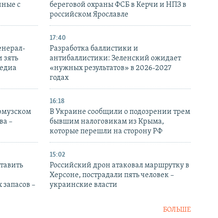
нные с
береговой охраны ФСБ в Керчи и НПЗ в
российском Ярославле
17:40
енерал-
Разработка баллистики и
 зять
антибаллистики: Зеленский ожидает
медиа
«нужных результатов» в 2026-2027
годах
16:18
Ормузском
В Украине сообщили о подозрении трем
ва –
бывшим налоговикам из Крыма,
которые перешли на сторону РФ
15:02
тавить
Российский дрон атаковал маршрутку в
Херсоне, пострадали пять человек –
 запасов –
украинские власти
БОЛЬШЕ