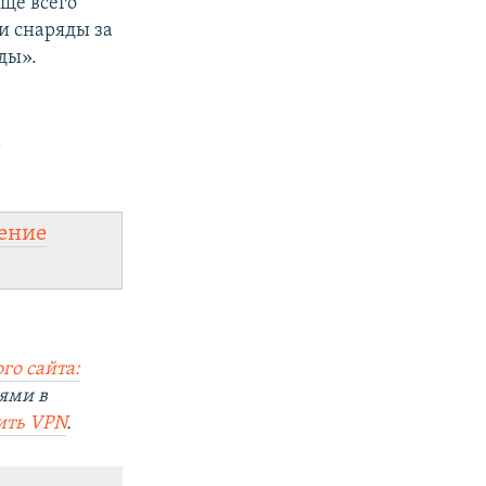
ще всего
ти снаряды за
ды».
а
ение
го сайта:
ями в
ить
VPN
.