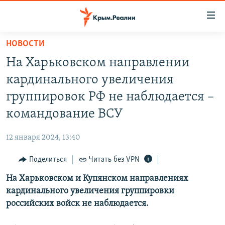
Доступность
ссылки
Вернуться
НОВОСТИ
к
НОВОСТИ
На Харьковском направлении
основному
СПЕЦПРОЕКТЫ
содержанию
кардинального увеличения
ВОДА
Вернутся
ГРУЗ 200
группировок РФ не наблюдается –
к
ИСТОРИЯ
КАРТА ВОЕННЫХ ОБЪЕКТОВ КРЫМА
командование ВСУ
главной
ЕЩЕ
11 ЛЕТ ОККУПАЦИИ КРЫМА. 11 ИСТОРИЙ СОПРОТИВЛЕНИЯ
навигации
12 января 2024, 13:40
Вернутся
РАДІО СВОБОДА
ИНТЕРАКТИВ
к
Поделиться
Читать без VPN
КАК ОБОЙТИ БЛОКИРОВКУ
ИНФОГРАФИКА
поиску
На Харьковском и Купянском направлениях
ТЕЛЕПРОЕКТ КРЫМ.РЕАЛИИ
Українською
кардинального увеличения группировки
СОВЕТЫ ПРАВОЗАЩИТНИКОВ
российских войск не наблюдается.
Qırımtatar
ПРОПАВШИЕ БЕЗ ВЕСТИ