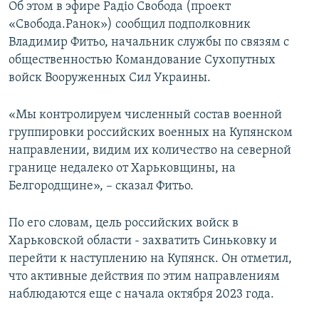
Об этом в эфире Радіо Свобода (проект
ПРИСОЕДИНЯЙТЕСЬ!
ПОБЕДИТЕЛЕЙ НЕ СУДЯТ?
«Свобода.Ранок») сообщил подполковник
КРЫМ.НЕПОКОРЕННЫЙ
Владимир Фитьо, начальник службы по связям с
общественностью Командование Сухопутных
ELIFBE
войск Вооруженных Сил Украины.
УКРАИНСКАЯ ПРОБЛЕМА КРЫМА
Все сайты RFE/RL
«Мы контролируем численный состав военной
группировки российских военных на Купянском
направлении, видим их количество на северной
границе недалеко от Харьковщины, на
Белгородщине», – сказал Фитьо.
По его словам, цель российских войск в
Харьковской области - захватить Синьковку и
перейти к наступлению на Купянск. Он отметил,
что активные действия по этим направлениям
наблюдаются еще с начала октября 2023 года.