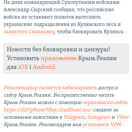
На днях командующий Сухопутными войсками
Александр Сырский сообщил, что российские
войска не оставляют попыток вытеснить
украинские подразделения из Купянского леса и
захватить Синьковку
, чтобы блокировать Купянск.
Новости без блокировки и цензуры!
Установить
приложение
Крым.Реалии
для
iOS
і
Android
.
Роскомнадзор пытается заблокировать
доступ к
сайту Крым.Реалии. Беспрепятственно читать
Крым.Реалии можно с помощью
зеркального сайта:
https://d2t7g9uzw7thsy.cloudfront.net/
следите за
основными новостями в
Telegram
,
Instagram
и
Viber
Крым.Реалии. Рекомендуем вам
установить VPN
.