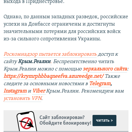
выхода в Приднестровье.
Однако, по данным западных разведок, российские
успехи на Донбассе ограничены и достигнуты
значительными потерями для российских войск
из-за сильного сопротивления Украины.
Роскомнадзор пытается заблокировать
доступ к
сайту
Крым.Реалии
.
Беспрепятственно читать
Крым.Реалии можно с помощью
зеркального сайта
:
https://krymrphbbaqneefva.azureedge.net/
Также
следите за основными новостями в
Telegram
,
Instagram
и
Viber
Крым.Реалии. Рекомендуем вам
установить
VPN
.
Сайт заблокирован?
читать >
Обойдите блокировку!