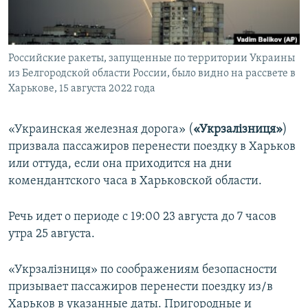
ПРИСОЕДИНЯЙТЕСЬ!
ПОБЕДИТЕЛЕЙ НЕ СУДЯТ?
КРЫМ.НЕПОКОРЕННЫЙ
Российские ракеты, запущенные по территории Украины
ELIFBE
из Белгородской области России, было видно на рассвете в
УКРАИНСКАЯ ПРОБЛЕМА КРЫМА
Харькове, 15 августа 2022 года
Все сайты RFE/RL
«Украинская железная дорога» (
«Укрзалізниця»
)
призвала пассажиров перенести поездку в Харьков
или оттуда, если она приходится на дни
комендантского часа в Харьковской области.
Речь идет о периоде с 19:00 23 августа до 7 часов
утра 25 августа.
«Укрзалізниця» по соображениям безопасности
призывает пассажиров перенести поездку из/в
Харьков в указанные даты. Пригородные и