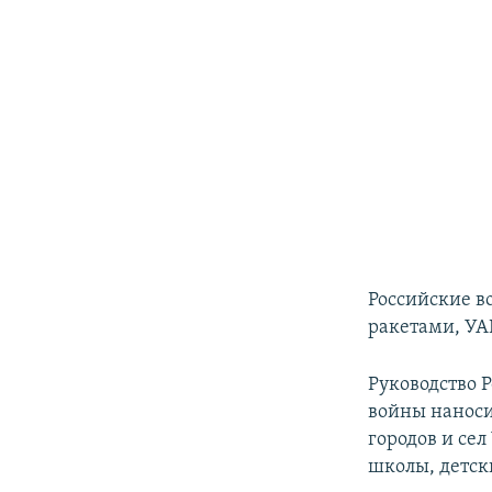
Российские в
ракетами, УА
Руководство 
войны наноси
городов и се
школы, детск