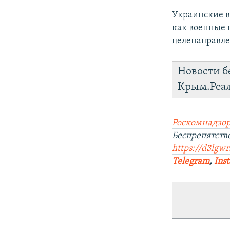
Украинские в
как военные 
целенаправле
Новости б
Крым.Реа
Роскомнадзор
Беспрепятств
https://d3lgw
Telegram
,
Ins