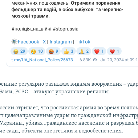
оенные регулярно разнымм видамм вооружения – уд
Бами, РСЗО – атакуют украинские регионы.
России отрицает, что российская армия во время полн
т целенаправленные удары по гражданской инфрастр
л Украины, убивая гражданское население и разрушая 
ие сады, объекты энергетики и водообеспечения.