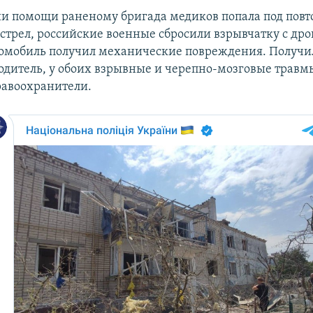
и помощи раненому бригада медиков попала под пов
стрел, российские военные сбросили взрывчатку с дро
томобиль получил механические повреждения. Получ
одитель, у обоих взрывные и черепно-мозговые травмы
равоохранители.