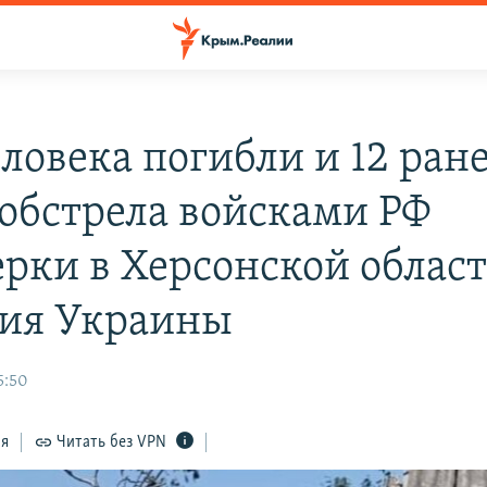
еловека погибли и 12 ран
 обстрела войсками РФ
ерки в Херсонской област
ия Украины
5:50
ся
Читать без VPN