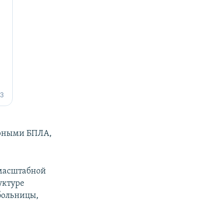
арными БПЛА,
омасштабной
уктуре
больницы,