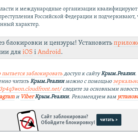
ласти и международные организации квалифицируют 
преступления Российской Федерации и подчеркивают, 
нный характер.
ез блокировки и цензуры! Установить
прилож
лии для
iOS
і
Android
.
 пытается заблокировать
доступ к сайту
Крым.Реалии
.
енно читать
Крым.Реалии
можно с помощью
зеркально
r3p4q3won.cloudfront.net/
следите за основными новост
tagram
и
Viber
Крым.Реалии
. Рекомендуем вам
установ
Сайт заблокирован?
читать >
Обойдите блокировку!