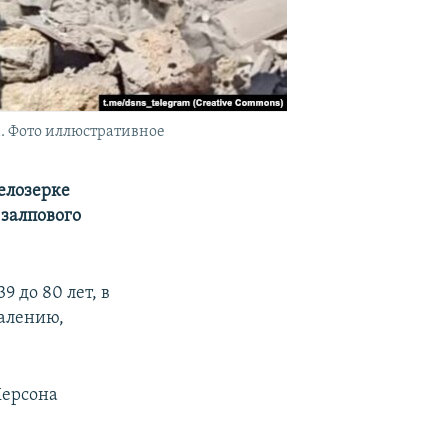
а. Фото иллюстративное
елозерке
 залпового
9 до 80 лет, в
жалению,
Херсона