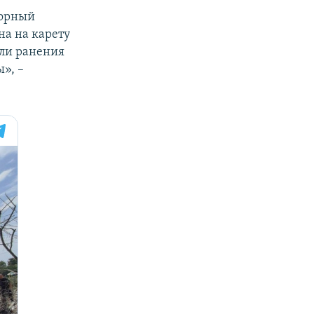
торный
на на карету
или ранения
», –