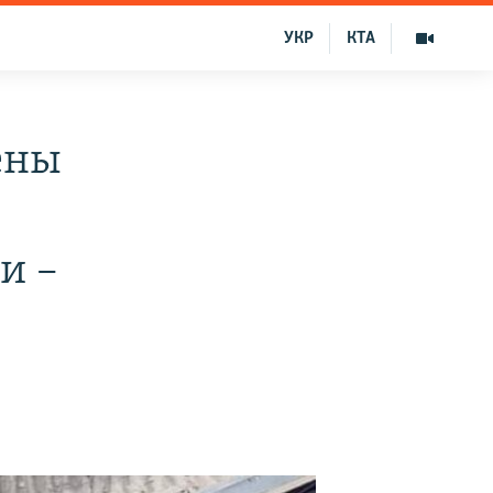
УКР
КТА
ены
и –