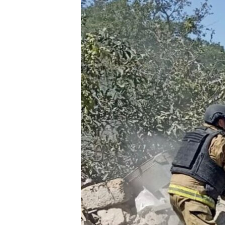
ПОБЕДИТЕЛЕЙ НЕ СУДЯТ?
КРЫМ.НЕПОКОРЕННЫЙ
ELIFBE
УКРАИНСКАЯ ПРОБЛЕМА КРЫМА