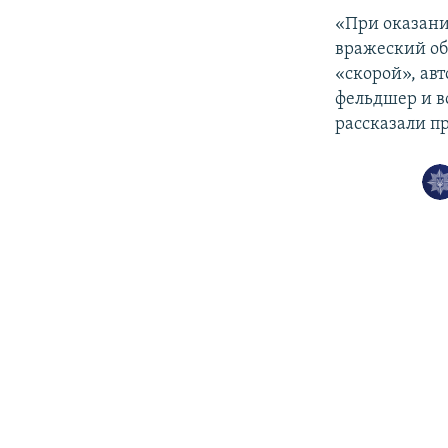
«При оказани
вражеский об
«скорой», ав
фельдшер и в
рассказали п