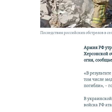
Последствия российских обстрелов в се
Армия РФ утр
Херсонской о
огня, сообща
«В результате
том числе мед
погибли», – г
В украинской
войска РФ ат