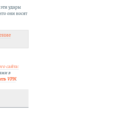
эти удары
что они носят
ение
го сайта:
ями в
ить VPN
.