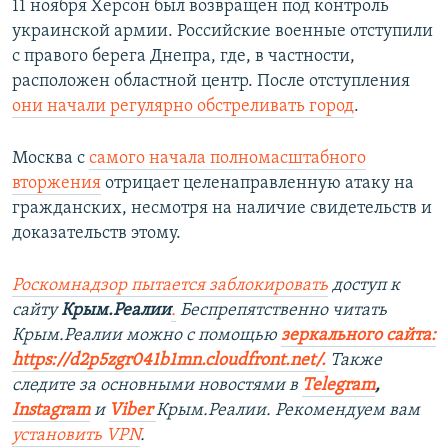
11 ноября Херсон был возвращен под контроль
украинской армии. Российские военные отступили
с правого берега Днепра, где, в частности,
расположен областной центр. После отступления
они начали регулярно обстреливать город
.
Москва с
самого начала полномасштабного
вторжения
отрицает целенаправленную атаку на
гражданских, несмотря на наличие свидетельств и
доказательств этому.
Роскомнадзор пытается заблокировать
доступ к
сайту
Крым.Реалии
.
Беспрепятственно читать
Крым.Реалии можно с помощью
зеркального сайта:
https://d2p5zgr041b1mn.cloudfront.net/.
​
Также
следите за основными новостями в
Telegram
,
Instagram
и
Viber
Крым.Реалии. Рекомендуем вам
установить
VPN
.