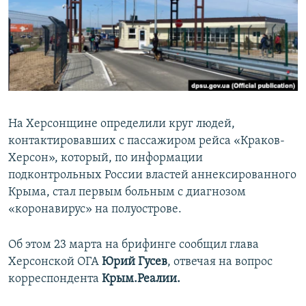
ПРИСОЕДИНЯЙТЕСЬ!
ПОБЕДИТЕЛЕЙ НЕ СУДЯТ?
КРЫМ.НЕПОКОРЕННЫЙ
ELIFBE
УКРАИНСКАЯ ПРОБЛЕМА КРЫМА
Все сайты RFE/RL
На Херсонщине определили круг людей,
контактировавших с пассажиром рейса «Краков-
Херсон», который, по информации
подконтрольных России властей аннексированного
Крыма, стал первым больным с диагнозом
«коронавирус» на полуострове.
Об этом 23 марта на брифинге сообщил глава
Херсонской ОГА
Юрий Гусев
, отвечая на вопрос
корреспондента
Крым.Реалии.