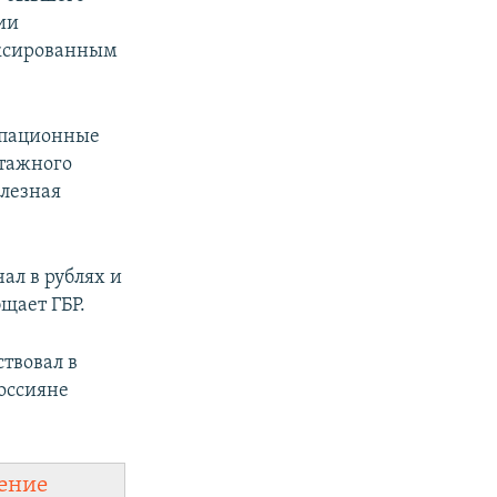
ии
ексированным
упационные
нтажного
лезная
ал в рублях и
щает ГБР.
твовал в
оссияне
ение