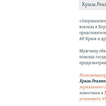
Крым.Реа
«Злоумышленн
вокзала в Хе
представител
АР Крым и др
Мужчину обв
помощь госуда
предусматрив
Роскомнадзор
Крым.Реалии
зеркального 
новостями в
установить V