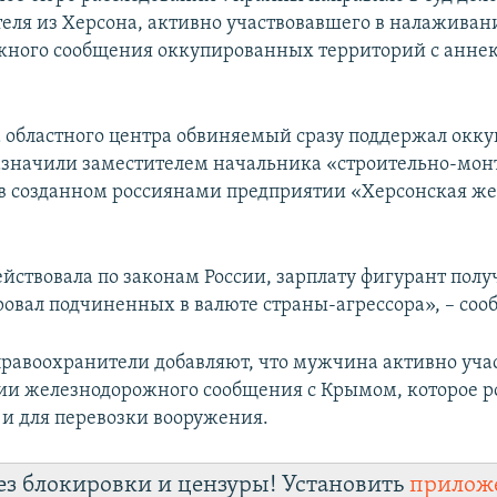
еля из Херсона, активно участвовавшего в налаживан
жного сообщения оккупированных территорий с анн
а областного центра обвиняемый сразу поддержал окк
назначили заместителем начальника «строительно-мо
в созданном россиянами предприятии «Херсонская же
йствовала по законам России, зарплату фигурант получ
овал подчиненных в валюте страны-агрессора», – сооб
равоохранители добавляют, что мужчина активно учас
ии железнодорожного сообщения с Крымом, которое р
 и для перевозки вооружения.
ез блокировки и цензуры! Установить
прилож