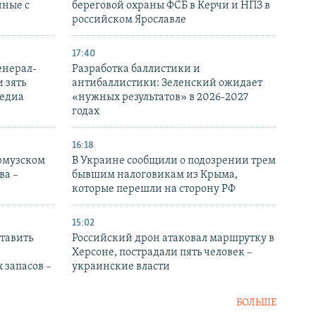
нные с
береговой охраны ФСБ в Керчи и НПЗ в
российском Ярославле
17:40
енерал-
Разработка баллистики и
 зять
антибаллистики: Зеленский ожидает
медиа
«нужных результатов» в 2026-2027
годах
16:18
Ормузском
В Украине сообщили о подозрении трем
ва –
бывшим налоговикам из Крыма,
которые перешли на сторону РФ
15:02
тавить
Российский дрон атаковал маршрутку в
Херсоне, пострадали пять человек –
 запасов –
украинские власти
БОЛЬШЕ