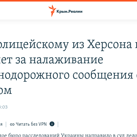
олицейскому из Херсона 
лет за налаживание
нодорожного сообщения 
ом
3:03
ся
Читать без VPN
ное бюро расследований Украины направило в суд дел