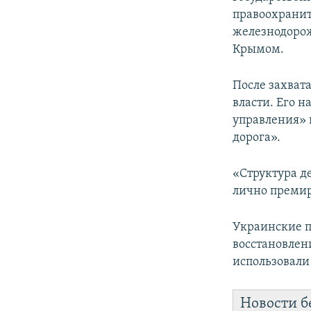
ПОБЕДИТЕЛЕЙ НЕ СУДЯТ?
правоохранит
КРЫМ.НЕПОКОРЕННЫЙ
железнодоро
Крымом.
ELIFBE
УКРАИНСКАЯ ПРОБЛЕМА КРЫМА
После захват
власти. Его 
управления» 
дорога».
«Структура де
лично премир
Украинские п
восстановлен
использовали
Новости б