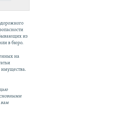
одорожного
езопасности
ибывающих из
ли в бюро.
енных на
татьи
й имущества.
ощью
 основными
 вам