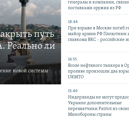
генералы и компании, связа
поставками оружия из РФ
18:44
При взрыве в Москве погиб г
закрыть путь
майор армии РФ Плохотнюк и
главкома ВКС – российские 
. Реально ли
16:55
Возле нефтяного танкера в 
ление новой системы
проливе произошли два взры
UKMTO
15:40
Нидерланды не могут предос
Украине дополнительные
перехватчики Patriot из своих
Минобороны страны