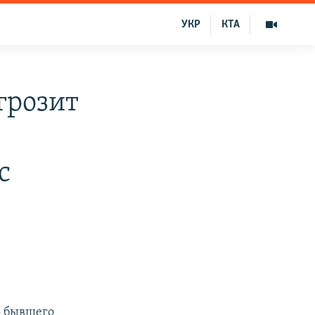
УКР
КТА
грозит
с
о бывшего