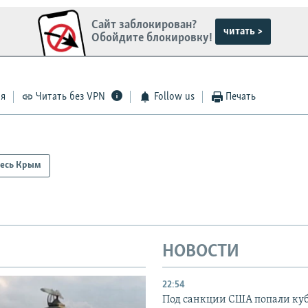
Сайт заблокирован?
читать >
Обойдите блокировку!
ся
Читать без VPN
Follow us
Печать
есь Крым
НОВОСТИ
22:54
Под санкции США попали ку