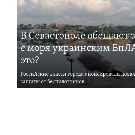
В Севастополе обещают 
с моря украинским БпЛА
это?
Российские власти города анонсировали появ
защиты от беспилотников