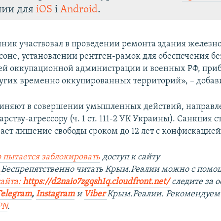
лии для
iOS
і
Android
.
ик участвовал в проведении ремонта здания железн
рсоне, установлении рентген-рамок для обеспечения б
ей оккупационной администрации и военных РФ, пр
угих временно оккупированных территорий», – добави
иняют в совершении умышленных действий, направл
рству-агрессору (ч. 1 ст. 111-2 УК Украины). Санкция с
ает лишение свободы сроком до 12 лет с конфискацие
 пытается заблокировать
доступ к сайту
.
Беспрепятственно читать Крым.Реалии можно с пом
сайта:
https://d2naio7zgqsh1q.cloudfront.net/
следите за
Telegram
,
Instagram
и
Viber
Крым.Реалии. Рекомендуем
PN
.