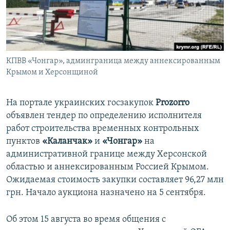
ПРИСОЕДИНЯЙТЕСЬ!
ПОБЕДИТЕЛЕЙ НЕ СУДЯТ?
КРЫМ.НЕПОКОРЕННЫЙ
ELIFBE
КПВВ «Чонгар», админграница между аннексированным
УКРАИНСКАЯ ПРОБЛЕМА КРЫМА
Крымом и Херсонщиной
Все сайты RFE/RL
На портале украинских госзакупок
Prozorro
объявлен тендер по определению исполнителя
работ строительства временных контрольных
пунктов
«Каланчак»
и
«Чонгар»
на
административной границе между Херсонской
областью и аннексированным Россией Крымом.
Ожидаемая стоимость закупки составляет 96,27 млн
грн. Начало аукциона назначено на 5 сентября.
Об этом 15 августа во время общения с