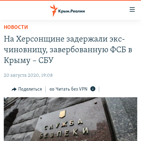
Доступность
ссылки
Вернуться
НОВОСТИ
к
НОВОСТИ
На Херсонщине задержали экс-
основному
СПЕЦПРОЕКТЫ
содержанию
чиновницу, завербованную ФСБ в
ВОДА
Вернутся
ГРУЗ 200
Крыму – СБУ
к
ИСТОРИЯ
КАРТА ВОЕННЫХ ОБЪЕКТОВ КРЫМА
главной
20 августа 2020, 19:08
ЕЩЕ
11 ЛЕТ ОККУПАЦИИ КРЫМА. 11 ИСТОРИЙ СОПРОТИВЛЕНИЯ
навигации
Вернутся
Поделиться
Читать без VPN
РАДІО СВОБОДА
ИНТЕРАКТИВ
к
КАК ОБОЙТИ БЛОКИРОВКУ
ИНФОГРАФИКА
поиску
ТЕЛЕПРОЕКТ КРЫМ.РЕАЛИИ
Українською
СОВЕТЫ ПРАВОЗАЩИТНИКОВ
Qırımtatar
ПРОПАВШИЕ БЕЗ ВЕСТИ