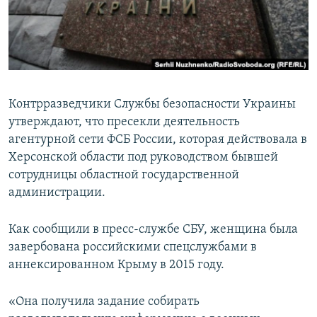
ПРИСОЕДИНЯЙТЕСЬ!
ПОБЕДИТЕЛЕЙ НЕ СУДЯТ?
КРЫМ.НЕПОКОРЕННЫЙ
ELIFBE
УКРАИНСКАЯ ПРОБЛЕМА КРЫМА
Контрразведчики Службы безопасности Украины
Все сайты RFE/RL
утверждают, что пресекли деятельность
агентурной сети ФСБ России, которая действовала в
Херсонской области под руководством бывшей
сотрудницы областной государственной
администрации.
Как сообщили в пресс-службе СБУ, женщина была
завербована российскими спецслужбами в
аннексированном Крыму в 2015 году.
«Она получила задание собирать