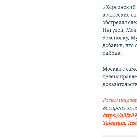
«Херсонский 
вражеские сн
обстрелял сл
Ингулец, Мол
Зеленовку, М
добавив, что
района.
Москва с сам
целенаправле
доказательств
Роскомнадзор
Беспрепятст
https://d3fx8
Telegram
,
Ins