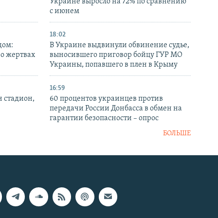
Украине выросло на 72% по сравнению
с июнем
18:02
дом:
В Украине выдвинули обвинение судье,
 о жертвах
выносившего приговор бойцу ГУР МО
Украины, попавшего в плен в Крыму
16:59
н стадион,
60 процентов украинцев против
передачи России Донбасса в обмен на
гарантии безопасности – опрос
БОЛЬШЕ