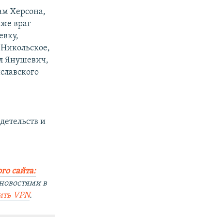
ам Херсона,
кже враг
евку,
 Никольское,
ил Янушевич,
славского
детельств и
го сайта:
новостями в
ить
VPN
.