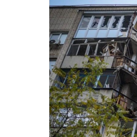
ПОБЕДИТЕЛЕЙ НЕ СУДЯТ?
КРЫМ.НЕПОКОРЕННЫЙ
ELIFBE
УКРАИНСКАЯ ПРОБЛЕМА КРЫМА