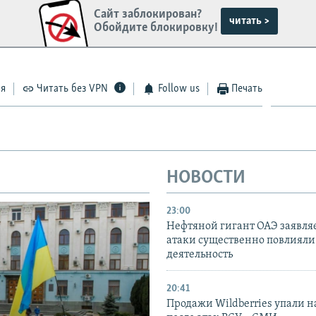
Сайт заблокирован?
читать >
Обойдите блокировку!
ся
Читать без VPN
Follow us
Печать
НОВОСТИ
23:00
Нефтяной гигант ОАЭ заявляе
атаки существенно повлияли 
деятельность
20:41
Продажи Wildberries упали н