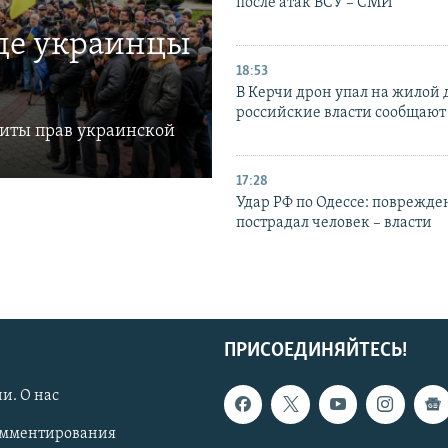
после атак ВСУ – СМИ
где украинцы
18:53
В Керчи дрон упал на жилой 
российские власти сообщают
щиты прав украинской
17:28
Удар РФ по Одессе: поврежде
пострадал человек – власти
ПРИСОЕДИНЯЙТЕСЬ!
и. О нас
омментирования