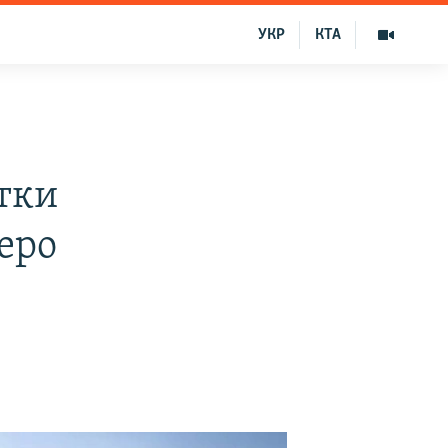
УКР
КТА
тки
еро