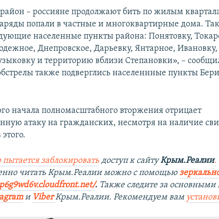
район – россияне продолжают бить по жилым квартал
аряды попали в частные и многоквартирные дома. Та
едующие населенные пункты района: Понятовку, Токар
одежное, Днепровское, Дарьевку, Янтарное, Ивановку,
узыковку и территорию вблизи Степановки», – сообщ
 обстрелы также подверглись населеннные пункты Бери
ого начала полномасштабного вторжения отрицает
нную атаку на гражданских, несмотря на наличие сви
 этого.
 пытается заблокировать
доступ к сайту
Крым.Реалии
.
венно читать Крым.Реалии можно с помощью
зеркально
9p6g9wd6v.cloudfront.net/
. ​
Также следите за основными 
tagram
и
Viber
Крым.Реалии. Рекомендуем вам
установ