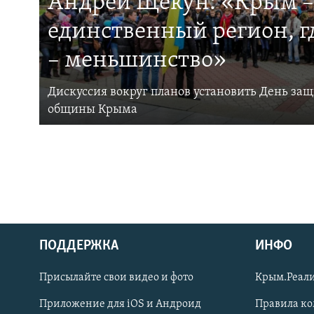
Андрей Щекун: «Крым –
единственный регион, 
– меньшинство»
Дискуссия вокруг планов установить День за
общины Крыма
ПОДДЕРЖКА
ИНФО
Українською
Присылайте свои видео и фото
Крым.Реали
Qırımtatar
Приложение для iOS и Андроид
Правила к