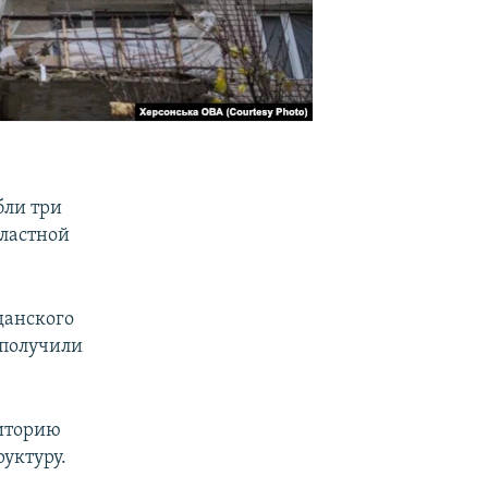
бли три
бластной
данского
 получили
риторию
уктуру.