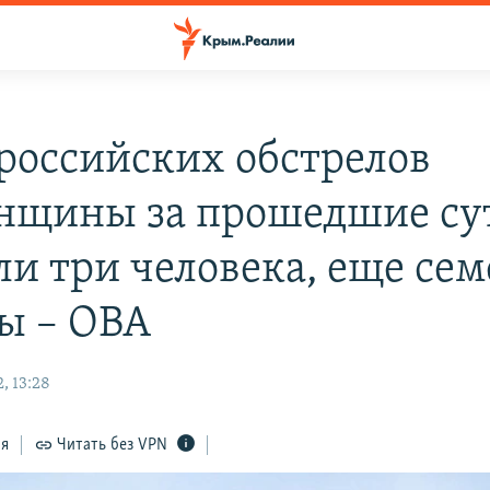
 российских обстрелов
нщины за прошедшие су
ли три человека, еще сем
ы – ОВА
, 13:28
ся
Читать без VPN