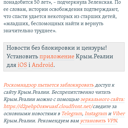
понадобится 50 лет», – подчеркнула Зеленская. По
ее словам, истории освобождения подтверждают,
что спасти удается некоторых из старших детей,
«младших, беспомощных найти и вернуть
значительно труднее».
Новости без блокировки и цензуры!
Установить
приложение
Крым.Реалии
для
iOS
і
Android
.
Роскомнадзор пытается заблокировать
доступ к
сайту Крым.Реалии. Беспрепятственно читать
Крым.Реалии можно с помощью
зеркального сайта:
https://d2pehp0oxwuasf.cloudfront.net/
следите за
основными новостями в
Telegram
,
Instagram
и
Viber
Крым.Реалии. Рекомендуем вам
установить VPN
.