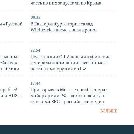
часть из них запускали из Крыма
09:28
ы «Русской
В Екатеринбурге горит склад
Wildberries после атаки дронов
22:54
 слышны
Под санкции США попали кубинские
дейское»
генералы и компании, связанные с
– паблики
поставками оружия из РФ
18:44
кораблей
При взрыве в Москве погиб генерал-
и и НПЗ в
майор армии РФ Плохотнюк и зять
главкома ВКС – российские медиа
БОЛЬШЕ