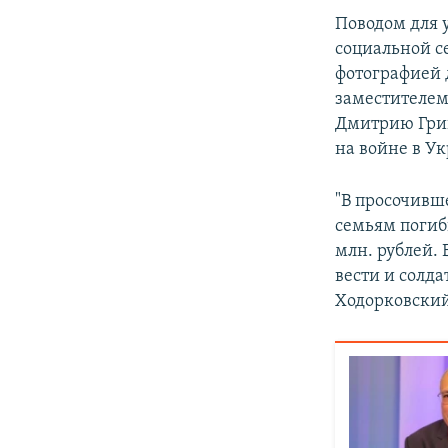
Поводом для у
социальной с
фотографией 
заместителем
Дмитрию Григо
на войне в Ук
"В просочивш
семьям погибш
млн. рублей.
вести и солд
Ходорковский