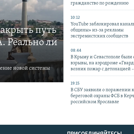
гражданство по рождению
10:12
YouTube заблокировал канал
закрыть путь
общины» из-за рекламы
экстремистских сообществ
. Реально ли
08:44
В Крыму и Севастополе были
взрывы, на аэродроме «Гвар
ление новой системы
возник пожар с детонацией 
19:15
В СБУ заявили о поражении 
береговой охраны ФСБ в Керч
российском Ярославле