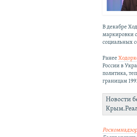
В декабре Хо
маркировки о
социальных с
Ранее
Ходорк
России в Укр
политика, те
границам 1991
Новости б
Крым.Реа
Роскомнадзор