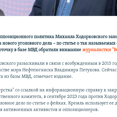
оппозиционного политика Михаила Ходорковского зан
а нового уголовного дела – по статье о так называемых
рточку в базе МВД обратили внимание
журналистки "В
овского разыскивали в связи с возбужденным в 2015 г
йстве мэра Нефтеюганска Владимира Петухова. Сейчас 
та из базы МВД, отмечает издание.
ерстка" со ссылкой на информационную справку к зак
твенного комитета, в сентябре 2023 года против Ходо
ловное дело по статье о фейках. Кремль использует ее 
я антивоенных активистов и оппозиционеров.