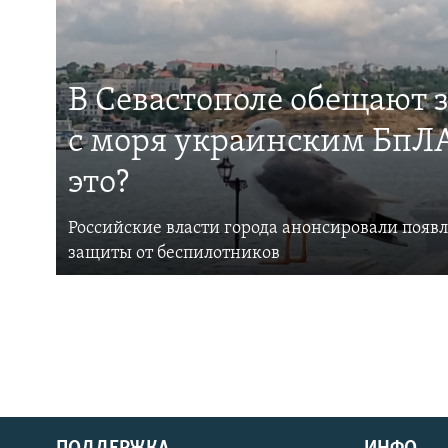
В Севастополе обещают 
с моря украинским БпЛА
это?
Российские власти города анонсировали появ
защиты от беспилотников