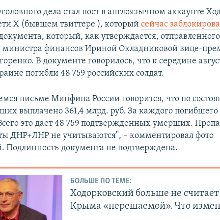
головного дела стал пост в англоязычном аккаунте Хо
ети Х (бывшем твиттере ), который
сейчас заблокиров
документа, который, как утверждается, отправленног
 министра финансов Ириной Окладниковой вице-пре
ренко. В документе говорилось, что к середине авгус
раине погибли 48 759 российских солдат.
емся письме Минфина России говорится, что по состоя
их выплачено 361,4 млрд. руб. За каждого погибшего с
 Всего это дает 48 759 подтвержденных умерших. Проп
аты ДНР+ЛНР не учитываются", – комментировал фото
. Подлинность документа не подтверждена.
БОЛЬШЕ ПО ТЕМЕ:
Ходорковский больше не считает
Крыма «нерешаемой». Что измен