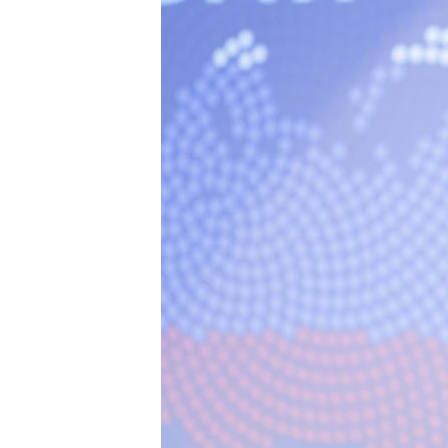
ПОБЕДИТЕЛЕЙ НЕ СУДЯТ?
КРЫМ.НЕПОКОРЕННЫЙ
ELIFBE
УКРАИНСКАЯ ПРОБЛЕМА КРЫМА