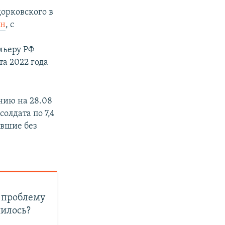
дорковского в
ан
, с
о
мьеру РФ
та 2022 года
нию на 28.08
олдата по 7,4
авшие без
 проблему
илось?