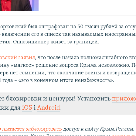
дорковский был оштрафован на 50 тысяч рублей за отсу
 включении его в список так называемых иностранных
етях. Оппозиционер живёт за границей.
овский заявил
, что после начала полномасштабного в
аину «мягкое» решение вопроса Крыма невозможно. П
перь нет сомнений, что окончание войны и возвращен
 года – «это в конечном итоге неизбежность».
ез блокировки и цензуры! Установить
прилож
лии для
iOS
і
Android
.
 пытается заблокировать
доступ к сайту Крым.Реалии.