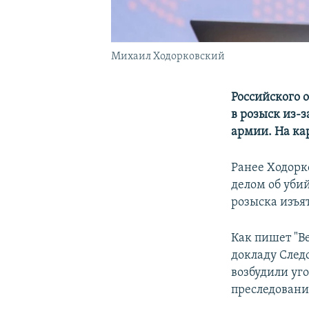
Михаил Ходорковский
Российского 
в розыск из-з
армии. На ка
Ранее Ходорк
делом об уби
розыска изъя
Как пишет "В
докладу Следс
возбудили уго
преследовани