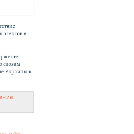
тствие
 агентов в
торжения
о словам
ие Украины к
ение