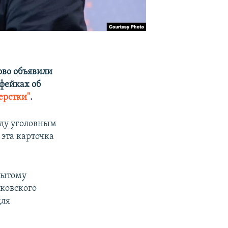
ово объявили
 фейках об
ерстки"
.
оду уголовным
эта карточка
рытому
рковского
для