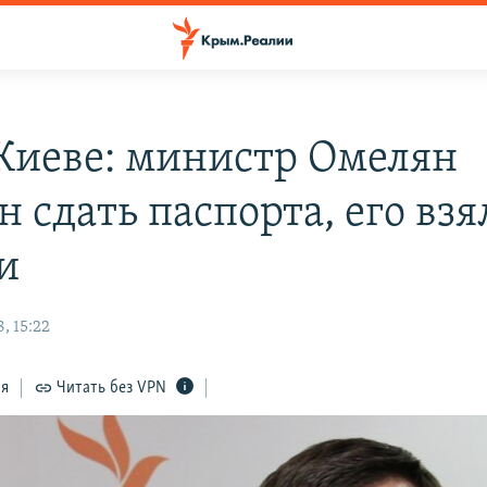
 Киеве: министр Омелян
 сдать паспорта, его взя
и
, 15:22
ся
Читать без VPN