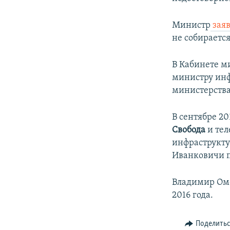
Министр
заяв
не собирается
В Кабинете м
министру инф
министерства
В сентябре 2
Свобода
и тел
инфраструкту
Иванковичи п
Владимир Оме
2016 года.
Поделить