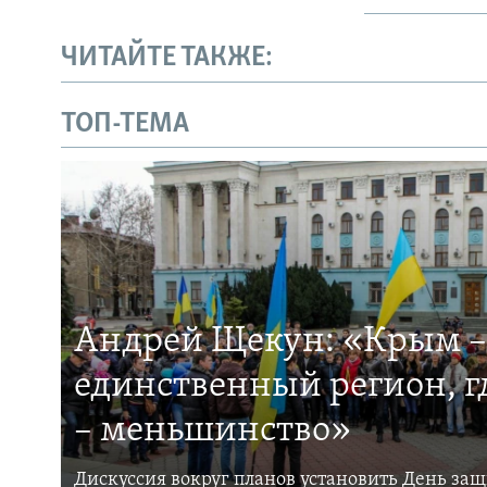
ЧИТАЙТЕ ТАКЖЕ:
ТОП-ТЕМА
Андрей Щекун: «Крым –
единственный регион, 
– меньшинство»
Дискуссия вокруг планов установить День за