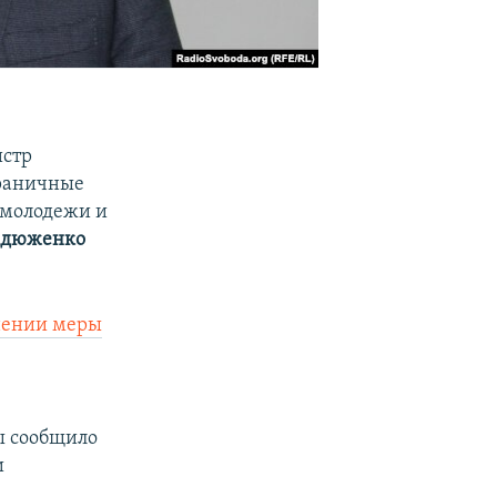
истр
граничные
р молодежи и
ндюженко
нении меры
ы сообщило
и