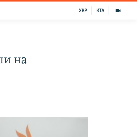
УКР
КТА
ли на