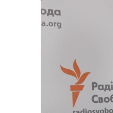
ПОБЕДИТЕЛЕЙ НЕ СУДЯТ?
КРЫМ.НЕПОКОРЕННЫЙ
ELIFBE
УКРАИНСКАЯ ПРОБЛЕМА КРЫМА