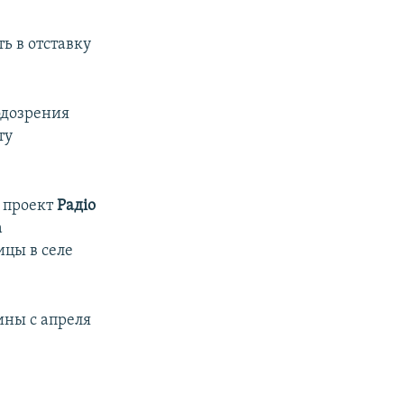
ть в отставку
одозрения
ту
 проект
Радiо
а
ицы в селе
ны с апреля