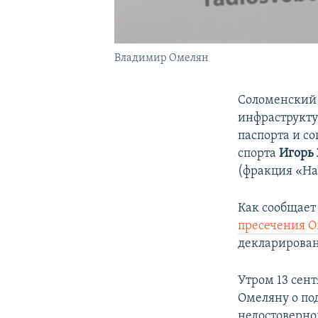
Владимир Омелян
Соломенский 
инфраструкт
паспорта и со
спорта
Игорь
(фракция «На
Как сообщае
пресечения О
декларирова
Утром 13 сен
Омеляну о по
недостоверн