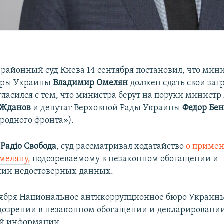
районный суд Киева 14 сентября постановил, что мин
уры Украины
Владимир Омелян
должен сдать свои за
гласился с тем, что министра берут на поруки минист
 Жданов
и депутат Верховной Рады Украины
Федор Бе
родного фронта»).
т
Радiо Свобода
, суд рассматривал ходатайство
о приме
меляну,
подозреваемому в незаконном обогащении и
нии недостоверных данных.
тября Национальное антикоррупционное бюро Украин
дозрении в незаконном обогащении и декларировани
ой информации.