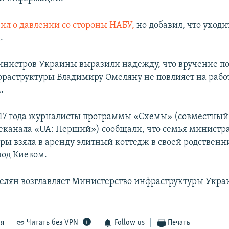
ил о давлении со стороны НАБУ,
но добавил, что уходи
.
инистров Украины выразили надежду, что вручение п
раструктуры Владимиру Омеляну не повлияет на рабо
.
017 года журналисты программы «Схемы» (совместный
еканала «UA: Перший») сообщали, что семья министр
ры взяла в аренду элитный коттедж в своей родственн
од Киевом.
лян возглавляет Министерство инфраструктуры Украи
ся
Читать без VPN
Follow us
Печать