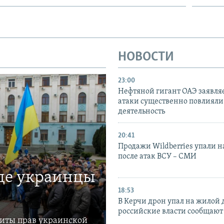
НОВОСТИ
23:00
Нефтяной гигант ОАЭ заявляе
атаки существенно повлияли 
деятельность
20:41
Продажи Wildberries упали н
после атак ВСУ – СМИ
где украинцы
18:53
В Керчи дрон упал на жилой 
российские власти сообщают
щиты прав украинской