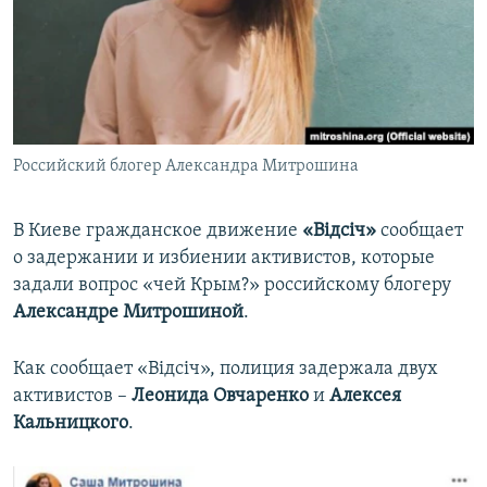
ПРИСОЕДИНЯЙТЕСЬ!
ПОБЕДИТЕЛЕЙ НЕ СУДЯТ?
КРЫМ.НЕПОКОРЕННЫЙ
ELIFBE
УКРАИНСКАЯ ПРОБЛЕМА КРЫМА
Все сайты RFE/RL
Российский блогер Александра Митрошина
В Киеве гражданское движение
«Відсіч»
сообщает
о задержании и избиении активистов, которые
задали вопрос «чей Крым?» российскому блогеру
Александре Митрошиной
.
Как сообщает «Відсіч», полиция задержала двух
активистов –
Леонида Овчаренко
и
Алексея
Кальницкого
.