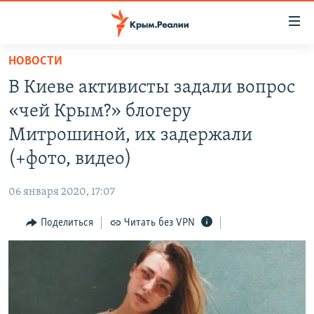
Доступность
ссылки
Вернуться
НОВОСТИ
к
НОВОСТИ
В Киеве активисты задали вопрос
основному
СПЕЦПРОЕКТЫ
содержанию
«чей Крым?» блогеру
ВОДА
Вернутся
ГРУЗ 200
Митрошиной, их задержали
к
ИСТОРИЯ
КАРТА ВОЕННЫХ ОБЪЕКТОВ КРЫМА
(+фото, видео)
главной
ЕЩЕ
11 ЛЕТ ОККУПАЦИИ КРЫМА. 11 ИСТОРИЙ СОПРОТИВЛЕНИЯ
навигации
06 января 2020, 17:07
Вернутся
РАДІО СВОБОДА
ИНТЕРАКТИВ
к
Поделиться
Читать без VPN
КАК ОБОЙТИ БЛОКИРОВКУ
ИНФОГРАФИКА
поиску
ТЕЛЕПРОЕКТ КРЫМ.РЕАЛИИ
Українською
СОВЕТЫ ПРАВОЗАЩИТНИКОВ
Qırımtatar
ПРОПАВШИЕ БЕЗ ВЕСТИ