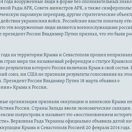
14 года вооруженные люди в форме без опознавательных знако
овной Рады АРК, Совета министров АРК, а также симферополь
рченскую паромную переправу, другие стратегические объект
действия украинских войск. Российские власти поначалу от
 что эти вооруженные люди являются военнослужащими росси
 президент России Владимир Путин признал, что это были р
14 года на территории Крыма и Севастополя прошел непризна
м стран мира так называемый референдум о статусе Крымско
 по результатам которого Россия включила Крым в свой состав.
ий союз, ни США не признали результаты голосования на это
. Президент России Владимир Путин 18 марта объявил о
нии» Крыма к России.
ые организации признали оккупацию и аннексию Крыма н
йствия России. Страны Запада ввели экономические санкции.
ексию полуострова и называет это «восстановлением истори
сти». Верховная Рада Украины официально объявила датой на
купации Крыма и Севастополя Россией 20 февраля 2014 года.