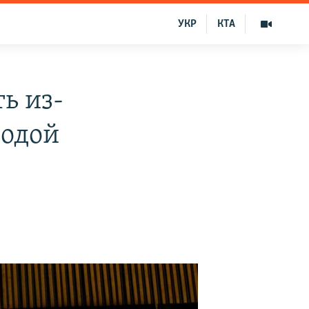
УКР
КТА
ь из-
бодой