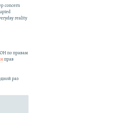
ep concern
cupied
eryday reality
ООН по правам
ия
прав
едной раз