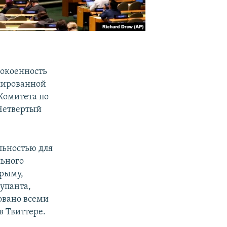
покоенность
пированной
Комитета по
Четвертый
льностью для
льного
рыму,
упанта,
овано всеми
в Твиттере.