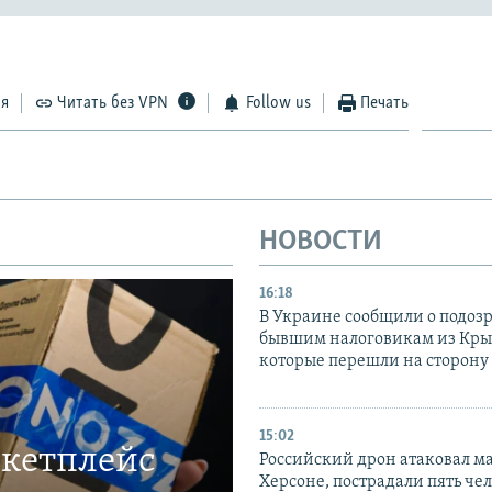
ся
Читать без VPN
Follow us
Печать
НОВОСТИ
16:18
В Украине сообщили о подоз
бывшим налоговикам из Кры
которые перешли на сторону
15:02
ркетплейс
Российский дрон атаковал м
Херсоне, пострадали пять чел