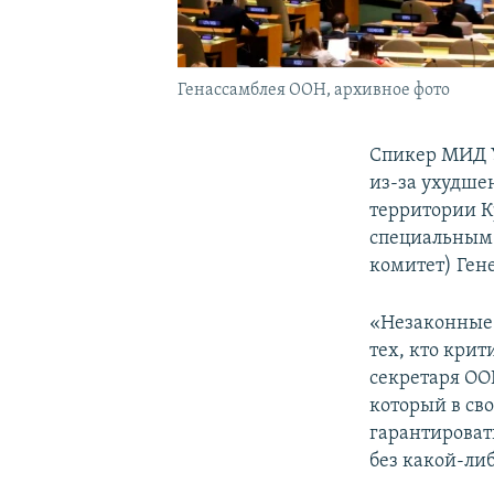
Генассамблея ООН, архивное фото
Спикер МИД
из-за ухудше
территории К
специальным 
комитет) Ген
«Незаконные 
тех, кто кри
секретаря О
который в св
гарантироват
без какой-ли