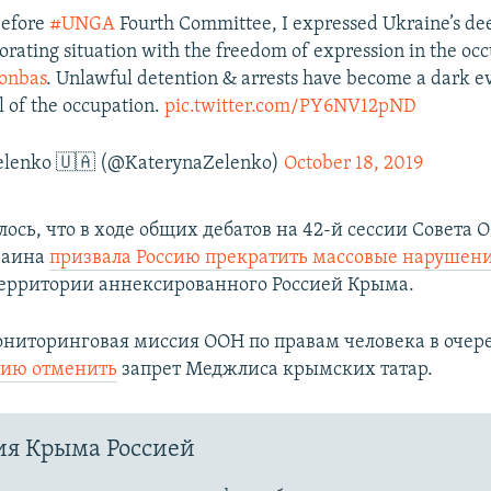
before
#UNGA
Fourth Committee, I expressed Ukraine’s de
iorating situation with the freedom of expression in the oc
onbas
. Unlawful detention & arrests have become a dark ev
al of the occupation.
pic.twitter.com/PY6NV12pND
elenko 🇺🇦 (@KaterynaZelenko)
October 18, 2019
ось, что в ходе общих дебатов на 42-й сессии Совета 
раина
призвала Россию прекратить массовые нарушен
территории аннексированного Россией Крыма.
ониторинговая миссия ООН по правам человека в очер
сию отменить
запрет Меджлиса крымских татар.
ия Крыма Россией