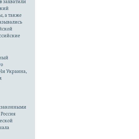
в захватили
ский
ы, а также
казывались
йской
оссийские
нный
го
 Ни Украина,
м
езаконными
 Россия
ческой
чала