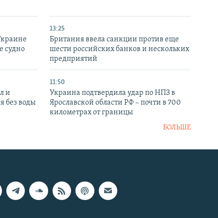
13:25
Украине
Британия ввела санкции против еще
е судно
шести российских банков и нескольких
предприятий
11:50
л и
Украина подтвердила удар по НПЗ в
я без воды
Ярославской области РФ – почти в 700
километрах от границы
БОЛЬШЕ