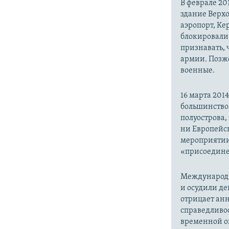
В феврале 20
здание Верх
аэропорт, Ке
блокировали 
признавать,
армии. Позже
военные.
16 марта 20
большинство
полуострова,
ни Европейск
мероприятии
«присоедине
Международн
и осудили де
отрицает анн
справедливо
временной ок