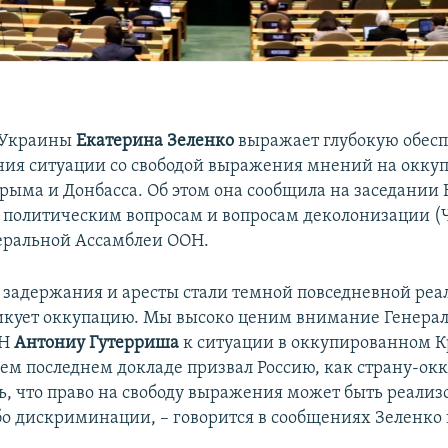
 Украины
Екатерина Зеленко
выражает глубокую обес
ния ситуации со свободой выражения мнений на окку
рыма и Донбасса. Об этом она сообщила на заседании 
политическим вопросам и вопросам деколонизации (
еральной Ассамблеи ООН.
задержания и аресты стали темной повседневной реа
тикует оккупацию. Мы высоко ценим внимание Генера
ОН
Антониу Гутерриша
к ситуации в оккупированном К
оем последнем докладе призвал Россию, как страну-окк
ь, что право на свободу выражения может быть реализ
бо дискриминации, – говорится в сообщениях Зеленко 