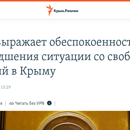
выражает обеспокоенност
удшения ситуации со сво
й в Крыму
 13:29
ся
Читать без VPN