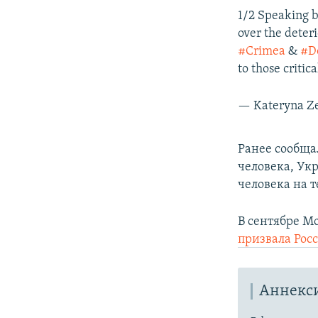
1/2 Speaking 
over the deter
#Crimea
&
#D
to those critic
— Kateryna Z
Ранее сообщал
человека, Ук
человека на 
В сентябре М
призвала Рос
Аннекс