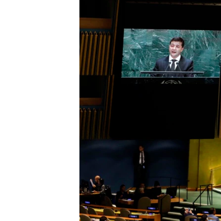
ПОБЕДИТЕЛЕЙ НЕ СУДЯТ?
КРЫМ.НЕПОКОРЕННЫЙ
ELIFBE
УКРАИНСКАЯ ПРОБЛЕМА КРЫМА