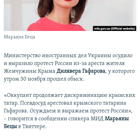
ПРИСОЕДИНЯЙТЕСЬ!
ПОБЕДИТЕЛЕЙ НЕ СУДЯТ?
КРЫМ.НЕПОКОРЕННЫЙ
ELIFBE
Марьяна Беца
УКРАИНСКАЯ ПРОБЛЕМА КРЫМА
Все сайты RFE/RL
Министерство иностранных дел Украины осудило
и выразило протест России из-за ареста жителя
Жемчужины Крыма
Дилявера Гафарова
, у которого
утром 30 ноября прошел обыск.
«Оккупант продолжает дискриминацию крымских
татар. Псевдосуд арестовал крымского татарина
Гафарова. Осуждаем и выражаем протест России»,
– говорится в сообщении спикера МИД
Марьяны
Бецы
в Твиттере.