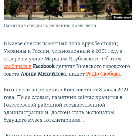
ПРИСОЕДИНЯЙТЕСЬ!
ПОБЕДИТЕЛЕЙ НЕ СУДЯТ?
КРЫМ.НЕПОКОРЕННЫЙ
Памятник снесли по решению Киевсовета
ELIFBE
УКРАИНСКАЯ ПРОБЛЕМА КРЫМА
В Киеве снесли памятный знак дружбе столиц
Все сайты RFE/RL
Украины и России, установленный в 2001 году в
сквере на улице Маршала Якубовского. Об этом
сообщила в
Facebook
депутат Киевского городского
совета
Алина Михайлова
, пишет
Радіо Свобода
.
Его снесли по решению Киевсовета от 8 июля 2021
года. По ее словам, памятник сейчас хранится в
Голосеевской районной государственной
администрации и "должен стать экспонатом
будущего музея тоталитаризма".