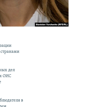
изации
о странами
ных дел
ем ОИС
е
блюдателя в
утым