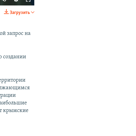
240p
Загрузить
SHARE
360p
480p
ой запрос на
720p
1080p
о создании
px
width
территории
должающимся
трации
 наибольшие
ют крымские