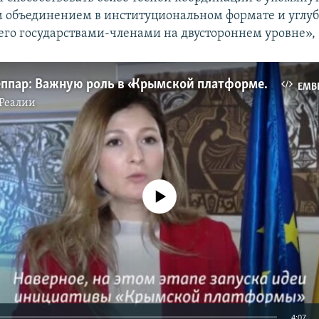
 объединением в институциональном формате и углу
его государствами-членами на двустороннем уровне», –
Эмине Джеппар: Важную роль в «Крымской платформе» должен сыграть Меджлис (видео)
EMB
Реалии
No media source currently available
4:07