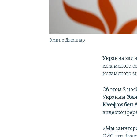
Эмине Джеппар
Украина заин
исламского с
исламского м
Об этом 2 но
Украины
Эми
Юсефом бен 
видеоконфер
«Мы заинтере
ОИС, что буд