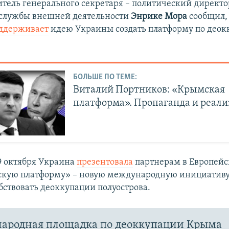
итель генерального секретаря – политический директо
 службы внешней деятельности
Энрике Мора
сообщил,
оддерживает
идею Украины создать платформу по део
БОЛЬШЕ ПО ТЕМЕ:
Виталий Портников: «Крымская
платформа». Пропаганда и реал
 октября Украина
презентовала
партнерам в Европейс
кую платформу» – новую международную инициативу,
бствовать деоккупации полуострова.
ародная площадка по деоккупации Крыма