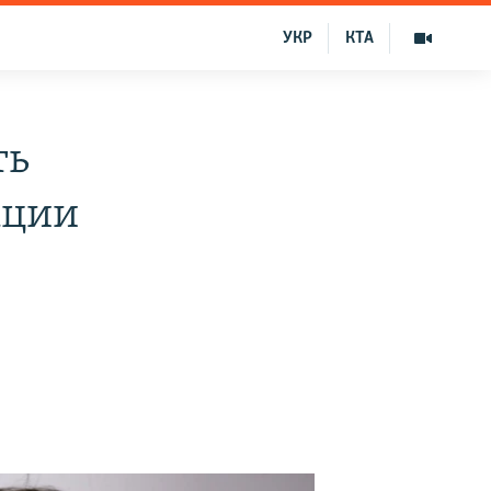
УКР
КТА
ть
ации