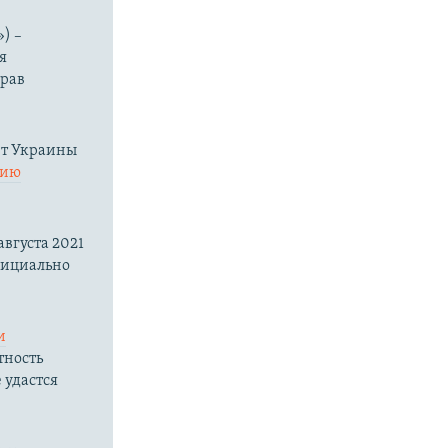
) –
я
прав
нт Украины
нию
вгуста 2021
фициально
и
тность
 удастся