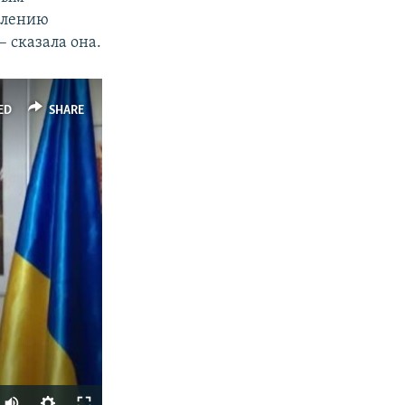
блению
 сказала она.
ED
SHARE
Auto