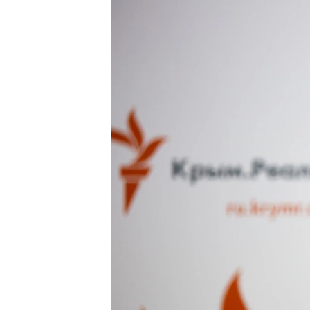
ПОБЕДИТЕЛЕЙ НЕ СУДЯТ?
КРЫМ.НЕПОКОРЕННЫЙ
ELIFBE
УКРАИНСКАЯ ПРОБЛЕМА КРЫМА