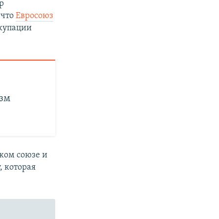
р
 что
Евросоюз
ккупации
изм
ком союзе и
 которая