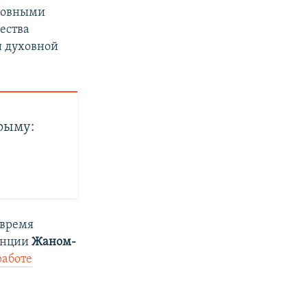
сновными
ества
и духовной
рыму:
 время
ранции
Жаном-
работе