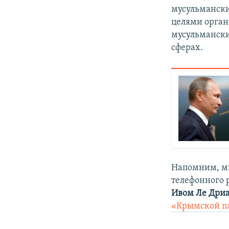
мусульмански
целями орган
мусульмански
сферах.
Напомним, м
телефонного 
Ивом Ле Дри
«Крымской п