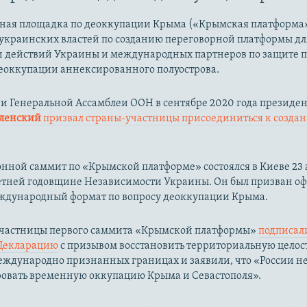
ая площадка по деоккупации Крыма («Крымская платформа»
украинских властей по созданию переговорной платформы дл
 действий Украины и международных партнеров по защите 
еоккупации аннексированного полуострова.
ии Генеральной Ассамблеи ООН в сентябре 2020 года президе
еленский
призвал страны-участницы присоединиться к созда
ной саммит по «Крымской платформе» состоялся в Киеве 23 а
-летней годовщине Независимости Украины. Он был призван о
еждународный формат по вопросу деоккупации Крыма.
 участницы первого саммита «Крымской платформы»
подписал
Декларацию
с призывом восстановить территориальную целос
ждународно признанных границах и заявили, что «России не
овать временную оккупацию Крыма и Севастополя».