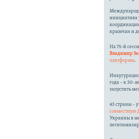
Международн
инициатива 
координации
крымчан и д
На 75-й сесс
Владимир З
платформы
.
Инаугурацион
года – к 30
запустить м
43 страны –
совместную 
Украины в ме
легитимизир