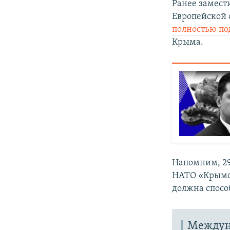
Ранее замест
Европейской
полностью п
Крыма.
Напомним, 29
НАТО «Крымс
должна спосо
Междун