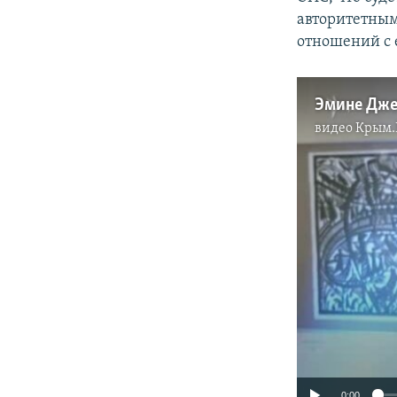
авторитетным
отношений с 
видео
Крым.
0:00