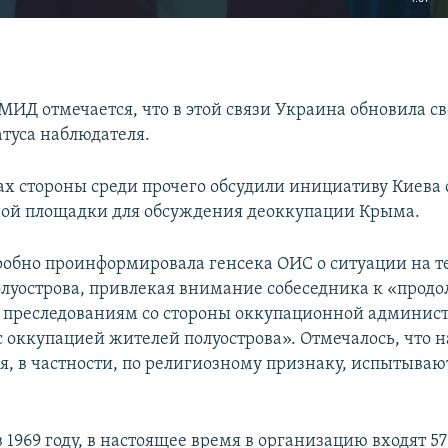
EMBED
МИД отмечается, что в этой связи Украина обновила св
атуса наблюдателя.
Auto
240p
360p
480p
ах стороны среди прочего обсудили инициативу Киева 
ой площадки для обсуждения деоккупации Крыма.
720p
1080p
обно проинформировала генсека ОИС о ситуации на 
луострова, привлекая внимание собеседника к «про
 преследованиям со стороны оккупационной админис
с оккупацией жителей полуострова». Отмечалось, что
я, в частности, по религиозному признаку, испытыва
 1969 году, в настоящее время в организацию входят 57