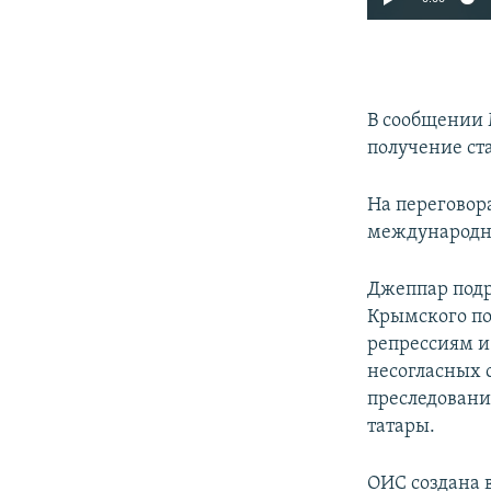
В сообщении 
получение ст
На переговор
международн
Джеппар подр
Крымского по
репрессиям и
несогласных 
преследовани
татары.
ОИС создана в