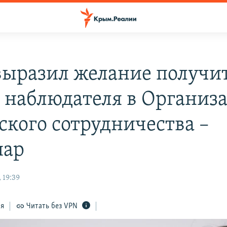
выразил желание получи
с наблюдателя в Организ
ского сотрудничества –
пар
 19:39
ся
Читать без VPN