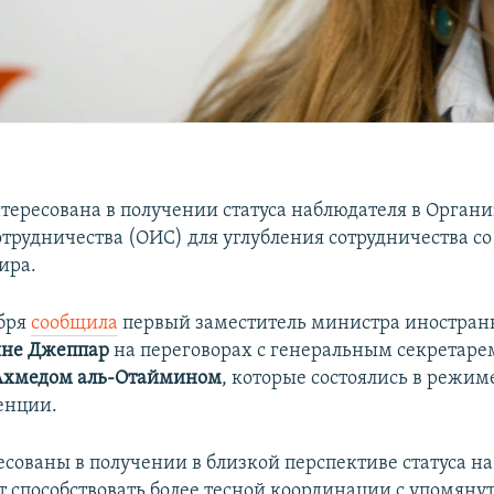
тересована в получении статуса наблюдателя в Орган
отрудничества (ОИС) для углубления сотрудничества с
ира.
ября
сообщила
первый заместитель министра иностран
не Джеппар
на переговорах с генеральным секретар
Ахмедом аль-Отаймином
, которые состоялись в режим
енции.
сованы в получении в близкой перспективе статуса на
ет способствовать более тесной координации с упомян