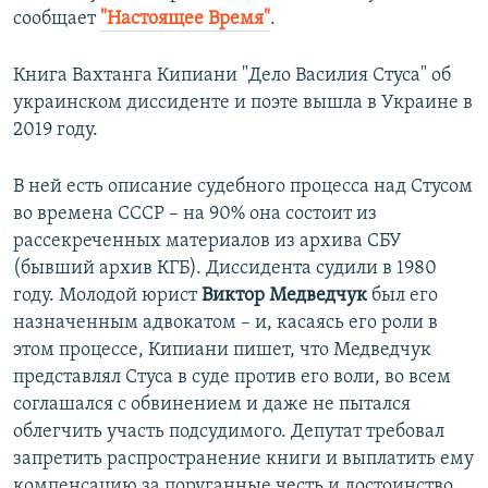
сообщает
"Настоящее Время"
.
Книга Вахтанга Кипиани "Дело Василия Стуса" об
украинском диссиденте и поэте вышла в Украине в
2019 году.
В ней есть описание судебного процесса над Стусом
во времена СССР – на 90% она состоит из
рассекреченных материалов из архива СБУ
(бывший архив КГБ). Диссидента судили в 1980
году. Молодой юрист
Виктор Медведчук
был его
назначенным адвокатом – и, касаясь его роли в
этом процессе, Кипиани пишет, что Медведчук
представлял Стуса в суде против его воли, во всем
соглашался с обвинением и даже не пытался
облегчить участь подсудимого. Депутат требовал
запретить распространение книги и выплатить ему
компенсацию за поруганные честь и достоинство.