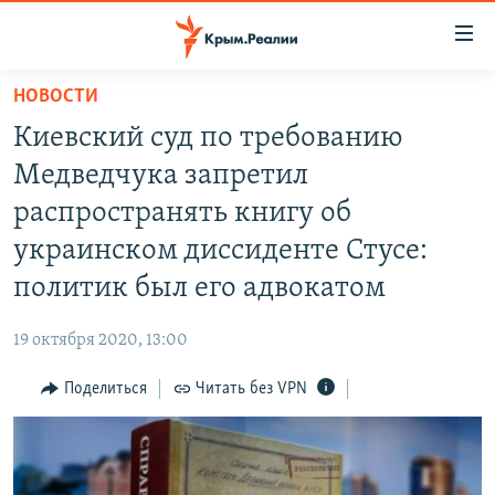
Доступность
ссылки
Вернуться
НОВОСТИ
к
НОВОСТИ
Киевский суд по требованию
основному
СПЕЦПРОЕКТЫ
содержанию
Медведчука запретил
ВОДА
Вернутся
ГРУЗ 200
распространять книгу об
к
ИСТОРИЯ
КАРТА ВОЕННЫХ ОБЪЕКТОВ КРЫМА
украинском диссиденте Стусе:
главной
ЕЩЕ
11 ЛЕТ ОККУПАЦИИ КРЫМА. 11 ИСТОРИЙ СОПРОТИВЛЕНИЯ
навигации
политик был его адвокатом
Вернутся
РАДІО СВОБОДА
ИНТЕРАКТИВ
к
19 октября 2020, 13:00
КАК ОБОЙТИ БЛОКИРОВКУ
ИНФОГРАФИКА
поиску
Поделиться
Читать без VPN
ТЕЛЕПРОЕКТ КРЫМ.РЕАЛИИ
Українською
СОВЕТЫ ПРАВОЗАЩИТНИКОВ
Qırımtatar
ПРОПАВШИЕ БЕЗ ВЕСТИ