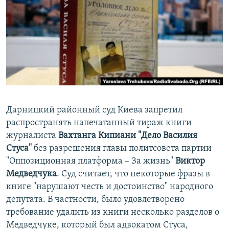
ПРИСОЕДИНЯЙТЕСЬ!
ПОБЕДИТЕЛЕЙ НЕ СУДЯТ?
КРЫМ.НЕПОКОРЕННЫЙ
ELIFBE
УКРАИНСКАЯ ПРОБЛЕМА КРЫМА
Все сайты RFE/RL
Дарницкий районный суд Киева запретил
распространять напечатанный тираж книги
журналиста
Вахтанга Кипиани "Дело Василия
Стуса"
без разрешения главы политсовета партии
"Оппозиционная платформа – За жизнь"
Виктор
Медведчука
. Суд считает, что некоторые фразы в
книге "нарушают честь и достоинство" народного
депутата. В частности, было удовлетворено
требование удалить из книги несколько разделов о
Медведчуке, который был адвокатом Стуса,