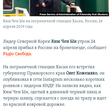
ПРИСОЕДИНЯЙТЕСЬ!
ПОБЕДИТЕЛЕЙ НЕ СУДЯТ?
КРЫМ.НЕПОКОРЕННЫЙ
Ким Чен Ын на пограничной станции Хасан, Россия, 24
ELIFBE
апреля 2019 года
УКРАИНСКАЯ ПРОБЛЕМА КРЫМА
Все сайты RFE/RL
Лидер Северной Кореи
Ким Чен Ын
утром 24
апреля прибыл в Россию на бронепоезде, сообщает
Радіо Свобода
.
На пограничной станции Хасан его встретил
губернатор Приморского края
Олег Кожемяко
, он
опубликовал в сети Instagram несколько коротких
роликов с лидером КНДР. На записях видно, как
Ким Чен Ын, одетый в длинный черный плащ и
черную шляпу, спускается с поезда по трапу и идет
по красной ковровой дорожке.