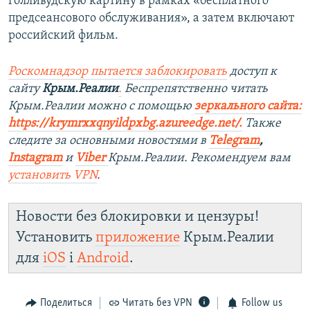
голливудскую картину в рамках «бесплатного
предсеансового обслуживания», а затем включают
российский фильм.
Роскомнадзор пытается заблокировать
доступ к
сайту
Крым.Реалии
.
Беспрепятственно читать
Крым.Реалии можно с помощью
зеркального сайта:
https://krymrxxqnyildpxbg.azureedge.net/
.
Также
следите за основными новостями в
Telegram
,
Instagram
и
Viber
Крым.Реалии. Рекомендуем вам
установить VPN
.
Новости без блокировки и цензуры!
Установить
приложение
Крым.Реалии
для
iOS
і
Android
.
Поделиться
Читать без VPN
Follow us