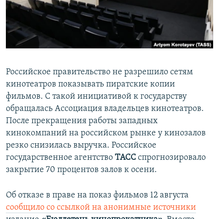
ПРИСОЕДИНЯЙТЕСЬ!
ПОБЕДИТЕЛЕЙ НЕ СУДЯТ?
КРЫМ.НЕПОКОРЕННЫЙ
ELIFBE
УКРАИНСКАЯ ПРОБЛЕМА КРЫМА
Российское правительство не разрешило сетям
Все сайты RFE/RL
кинотеатров показывать пиратские копии
фильмов. С такой инициативой к государству
обращалась Ассоциация владельцев кинотеатров.
После прекращения работы западных
кинокомпаний на российском рынке у кинозалов
резко снизилась выручка. Российское
государственное агентство
ТАСС
спрогнозировало
закрытие 70 процентов залов к осени.
Об отказе в праве на показ фильмов 12 августа
сообщило со ссылкой на анонимные источники