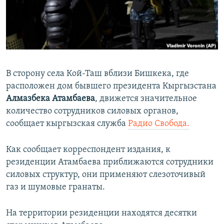
ПРИСОЕДИНЯЙТЕСЬ!
ПОБЕДИТЕЛЕЙ НЕ СУДЯТ?
КРЫМ.НЕПОКОРЕННЫЙ
ELIFBE
УКРАИНСКАЯ ПРОБЛЕМА КРЫМА
В сторону села Кой-Таш вблизи Бишкека, где
Все сайты RFE/RL
расположен дом бывшего президента Кыргызстана
Алмазбека Атамбаева
, движется значительное
количество сотрудников силовых органов,
сообщает кыргызская служба
Радио Свобода.
Как сообщает корреспондент издания, к
резиденции Атамбаева приближаются сотрудники
силовых структур, они применяют слезоточивый
газ и шумовые гранаты.
На территории резиденции находятся десятки