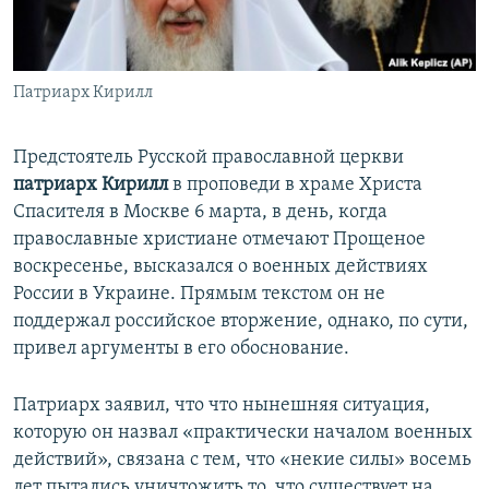
ПРИСОЕДИНЯЙТЕСЬ!
ПОБЕДИТЕЛЕЙ НЕ СУДЯТ?
КРЫМ.НЕПОКОРЕННЫЙ
Патриарх Кирилл
ELIFBE
УКРАИНСКАЯ ПРОБЛЕМА КРЫМА
Предстоятель Русской православной церкви
Все сайты RFE/RL
патриарх Кирилл
в проповеди в храме Христа
Спасителя в Москве 6 марта, в день, когда
православные христиане отмечают Прощеное
воскресенье, высказался о военных действиях
России в Украине. Прямым текстом он не
поддержал российское вторжение, однако, по сути,
привел аргументы в его обоснование.
Патриарх заявил, что что нынешняя ситуация,
которую он назвал «практически началом военных
действий», связана с тем, что «некие силы» восемь
лет пытались уничтожить то, что существует на