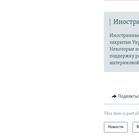
Иностр
Иностранные
закрытые Ук
Некоторые из
поддержку р
материковой
Поделить
This item is part of
Новости
В