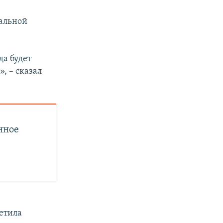
иальной
да будет
», – сказал
нное
ретила