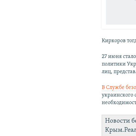
Киркоров тогд
27 июня стал
политики Ук
лиц, предста
В Службе без
украинского 
необходимост
Новости б
Крым.Реа