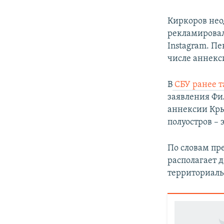
Киркоров нео
рекламировал
Instagram. П
числе аннекс
В
СБУ ранее 
заявления Фи
аннексии Кры
полуостров – 
По словам пр
располагает 
территориаль