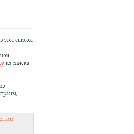
 этот список.
нной
ва
из списка
из
страны,
ение