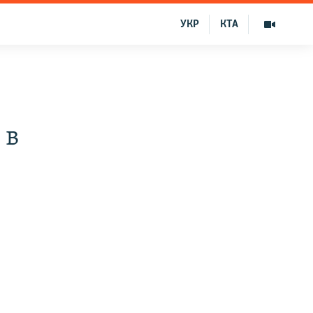
УКР
КТА
 в