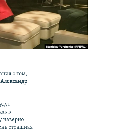
ция о том,
а
Александр
удут
удь в
у наверно
чень страшная