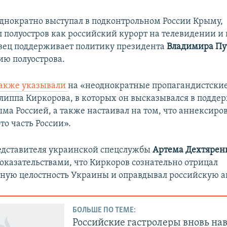
днократно выступал в подконтрольном России Крыму,
 полуостров как российский курорт на телевидении и 
евец поддерживает политику президента
Владимира Пу
ию полуострова.
также указывали
на «неоднократные пропагандистски
липпа Киркорова, в которых он высказывался в подде
ма Россией, а также настаивал на том, что аннексир
это часть России».
едставителя украинской спецслужбы
Артема Дехтярен
доказательствами, что Киркоров сознательно отрицал
ную целостность Украины и оправдывал российскую а
БОЛЬШЕ ПО ТЕМЕ:
Российские гастролеры вновь на