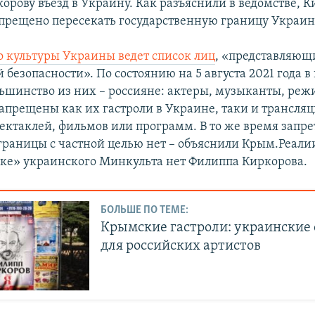
орову въезд в Украину. Как разъяснили в ведомстве, К
прещено пересекать государственную границу Украин
 культуры Украины ведет список лиц
, «представляющ
безопасности». По состоянию на 5 августа 2021 года в
льшинство из них – россияне: актеры, музыканты, реж
апрещены как их гастроли в Украине, таки и трансляц
пектаклей, фильмов или программ. В то же время запре
границы с частной целью нет – объяснили Крым.Реалии
ке» украинского Минкульта нет Филиппа Киркорова.
БОЛЬШЕ ПО ТЕМЕ:
Крымские гастроли: украинские
для российских артистов