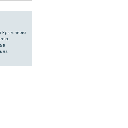
й Крым через
тво.
ь в
ь на