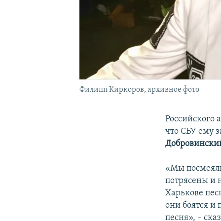
Филипп Киркоров, архивное фото
Российского 
что СБУ ему з
Добровински
«Мы посмеяли
потрясены и 
Харькове пес
они боятся и 
песня», – ска