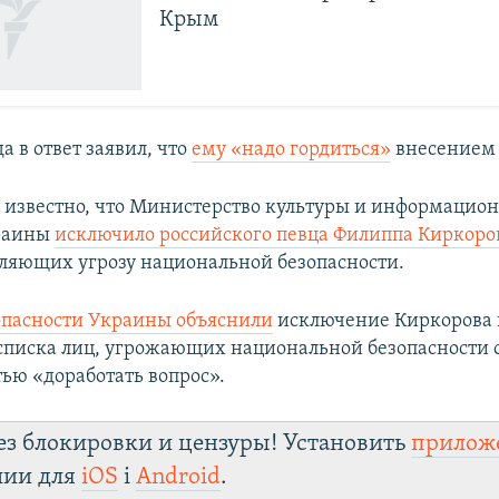
Крым
а в ответ заявил, что
ему «надо гордиться»
внесением в
о известно, что Министерство культуры и информацио
раины
исключило российского певца Филиппа Киркоро
вляющих угрозу национальной безопасности.
опасности Украины объяснили
исключение Киркорова 
списка лиц, угрожающих национальной безопасности 
ью «доработать вопрос».
ез блокировки и цензуры! Установить
прилож
лии для
iOS
і
Android
.