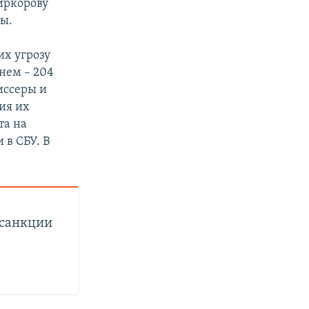
иркорову
ы.
их угрозу
 нем – 204
иссеры и
ия их
та на
 в СБУ. В
 санкции