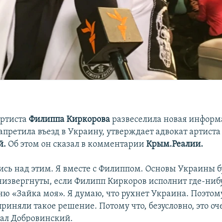
артиста
Филиппа Киркорова
развеселила новая информа
апретила въезд в Украину, утверждает адвокат артист
й.
Об этом он сказал в комментарии
Крым.Реалии.
сь над этим. Я вместе с Филиппом. Основы Украины б
низвергнуты, если Филипп Киркоров исполнит где-ниб
ню «Зайка моя». Я думаю, что рухнет Украина. Поэтом
приняли такое решение. Потому что, безусловно, это о
зал Добровинский.