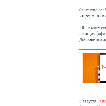
Он также соо
информации о
«Я не могу сс
реакция (оф
Добровински
3 августа
Раді