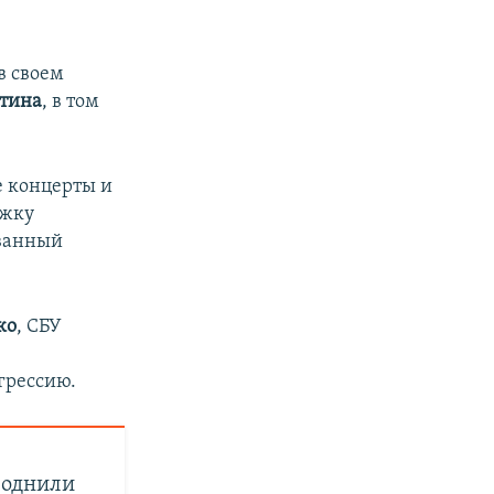
в своем
тина
, в том
е концерты и
ржку
ованный
ко
, СБУ
грессию.
воднили