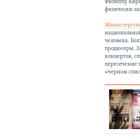
Филиппу Кирк
физически за
Министерство
национальной 
человека. Бо
продюсеры. З
концертов, с
пересечение 
«черном спис