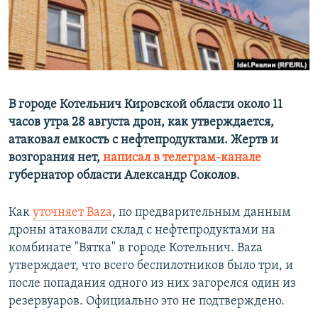
ПРИСОЕДИНЯЙТЕСЬ!
ПОБЕДИТЕЛЕЙ НЕ СУДЯТ?
КРЫМ.НЕПОКОРЕННЫЙ
ELIFBE
УКРАИНСКАЯ ПРОБЛЕМА КРЫМА
В городе Котельнич Кировской области около 11
Все сайты RFE/RL
часов утра 28 августа дрон, как утверждается,
атаковал емкость с нефтепродуктами. Жертв и
возгорания нет,
написал в телеграм-канале
губернатор области Александр Соколов.
Как
уточняет Baza
, по предварительным данным
дроны атаковали склад с нефтепродуктами на
комбинате "Вятка" в городе Котельнич. Baza
утверждает, что всего беспилотников было три, и
после попадания одного из них загорелся один из
резервуаров. Официально это не подтверждено.