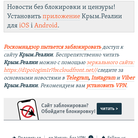
Новости без блокировки и цензуры!
Установить
приложение
Крым.Реалии
для
iOS
і
Android
.
Роскомнадзор пытается заблокировать
доступ к
сайту
Крым.Реалии
. Беспрепятственно читать
Крым.Реалии
можно с помощью
зеркального сайта:
https://d1po1ogim1r7hv.cloudfront.net/
/
следите за
основными новостями в
Telegram
,
Instagram
и
Viber
Крым.Реалии
. Рекомендуем вам
установить VPN
.
Сайт заблокирован?
читать >
Обойдите блокировку!