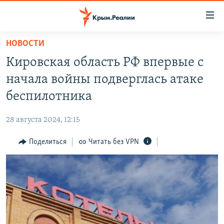
Доступность
ссылки
Вернуться
НОВОСТИ
к
НОВОСТИ
Кировская область РФ впервые с
основному
СПЕЦПРОЕКТЫ
содержанию
начала войны подверглась атаке
ВОДА
Вернутся
ГРУЗ 200
беспилотника
к
ИСТОРИЯ
КАРТА ВОЕННЫХ ОБЪЕКТОВ КРЫМА
главной
28 августа 2024, 12:15
ЕЩЕ
11 ЛЕТ ОККУПАЦИИ КРЫМА. 11 ИСТОРИЙ СОПРОТИВЛЕНИЯ
навигации
Вернутся
Поделиться
Читать без VPN
РАДІО СВОБОДА
ИНТЕРАКТИВ
к
КАК ОБОЙТИ БЛОКИРОВКУ
ИНФОГРАФИКА
поиску
ТЕЛЕПРОЕКТ КРЫМ.РЕАЛИИ
Українською
СОВЕТЫ ПРАВОЗАЩИТНИКОВ
Qırımtatar
ПРОПАВШИЕ БЕЗ ВЕСТИ