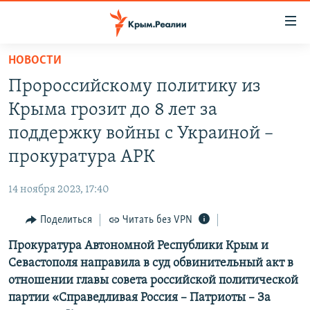
Доступность
ссылки
Вернуться
НОВОСТИ
к
НОВОСТИ
Пророссийскому политику из
основному
СПЕЦПРОЕКТЫ
содержанию
Крыма грозит до 8 лет за
ВОДА
Вернутся
ГРУЗ 200
поддержку войны с Украиной –
к
ИСТОРИЯ
КАРТА ВОЕННЫХ ОБЪЕКТОВ КРЫМА
прокуратура АРК
главной
ЕЩЕ
11 ЛЕТ ОККУПАЦИИ КРЫМА. 11 ИСТОРИЙ СОПРОТИВЛЕНИЯ
навигации
14 ноября 2023, 17:40
Вернутся
РАДІО СВОБОДА
ИНТЕРАКТИВ
к
Поделиться
Читать без VPN
КАК ОБОЙТИ БЛОКИРОВКУ
ИНФОГРАФИКА
поиску
Прокуратура Автономной Республики Крым и
ТЕЛЕПРОЕКТ КРЫМ.РЕАЛИИ
Українською
Севастополя направила в суд обвинительный акт в
СОВЕТЫ ПРАВОЗАЩИТНИКОВ
отношении главы совета российской политической
Qırımtatar
партии «Справедливая Россия – Патриоты – За
ПРОПАВШИЕ БЕЗ ВЕСТИ