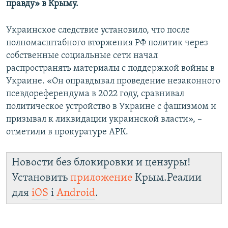
правду» в Крыму.
ПРИСОЕДИНЯЙТЕСЬ!
ПОБЕДИТЕЛЕЙ НЕ СУДЯТ?
КРЫМ.НЕПОКОРЕННЫЙ
Украинское следствие установило, что после
полномасштабного вторжения РФ политик через
ELIFBE
собственные социальные сети начал
УКРАИНСКАЯ ПРОБЛЕМА КРЫМА
распространять материалы с поддержкой войны в
Все сайты RFE/RL
Украине. «Он оправдывал проведение незаконного
псевдореферендума в 2022 году, сравнивал
политическое устройство в Украине с фашизмом и
призывал к ликвидации украинской власти», –
отметили в прокуратуре АРК.
Новости без блокировки и цензуры!
Установить
приложение
Крым.Реалии
для
iOS
і
Android
.