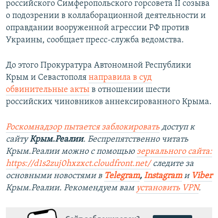
российского Симферопольского горсовета II созыва
о подозрении в коллаборационной деятельности и
оправдании вооруженной агрессии РФ против
Украины, сообщает пресс-служба ведомства.
До этого Прокуратура Автономной Республики
Крым и Севастополя
направила в суд
обвинительные акты
в отношении шести
российских чиновников аннексированного Крыма.
Роскомнадзор пытается заблокировать
доступ к
сайту
Крым.Реалии
. Беспрепятственно читать
Крым.Реалии можно с помощью
зеркального сайта:
https://d1s2zuj0hxzxct.cloudfront.net/
следите за
основными новостями в
Telegram
,
Instagram
и
Viber
Крым.Реалии. Рекомендуем вам
установить VPN
.