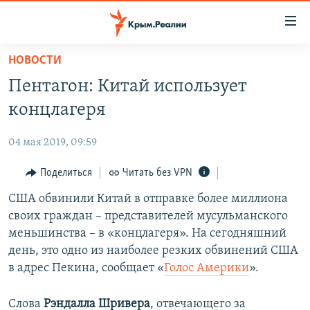
Доступность
ссылки
Вернуться
НОВОСТИ
к
НОВОСТИ
Пентагон: Китай использует
основному
СПЕЦПРОЕКТЫ
содержанию
концлагеря
ВОДА
Вернутся
ГРУЗ 200
к
04 мая 2019, 09:59
ИСТОРИЯ
КАРТА ВОЕННЫХ ОБЪЕКТОВ КРЫМА
главной
ЕЩЕ
Поделиться
Читать без VPN
11 ЛЕТ ОККУПАЦИИ КРЫМА. 11 ИСТОРИЙ СОПРОТИВЛЕНИЯ
навигации
Вернутся
РАДІО СВОБОДА
США обвинили Китай в отправке более миллиона
ИНТЕРАКТИВ
к
своих граждан – представителей мусульманского
КАК ОБОЙТИ БЛОКИРОВКУ
ИНФОГРАФИКА
поиску
меньшинства – в «концлагеря». На сегодняшний
ТЕЛЕПРОЕКТ КРЫМ.РЕАЛИИ
день, это одно из наиболее резких обвинений США
Українською
в адрес Пекина, сообщает «
Голос Америки
».
СОВЕТЫ ПРАВОЗАЩИТНИКОВ
Qırımtatar
ПРОПАВШИЕ БЕЗ ВЕСТИ
Слова
Рэндалла Шривера
, отвечающего за