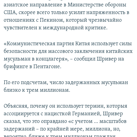
азиатское направление в Министерстве обороны
ПРИСОЕДИНЯЙТЕСЬ!
ПОБЕДИТЕЛЕЙ НЕ СУДЯТ?
США, скорее всего только усилят напряженность в
КРЫМ.НЕПОКОРЕННЫЙ
отношениях с Пекином, который чрезвычайно
чувствителен к международной критике.
ELIFBE
УКРАИНСКАЯ ПРОБЛЕМА КРЫМА
«Коммунистическая партия Китая использует силы
Все сайты RFE/RL
безопасности для массового заключения китайских
мусульман в концлагеря», – сообщил Шривер на
брифинге в Пентагоне.
По его подсчетам, число задержанных мусульман
близко к трем миллионам.
Объясняя, почему он использует термин, которыя
ассоциируется с нацисткой Германией, Шривер
сказал, что это оправдано «с учетом … масштабов
задержаний – по крайней мере, миллиона, но,
вероятно, ближе к трем миллионам граждан,