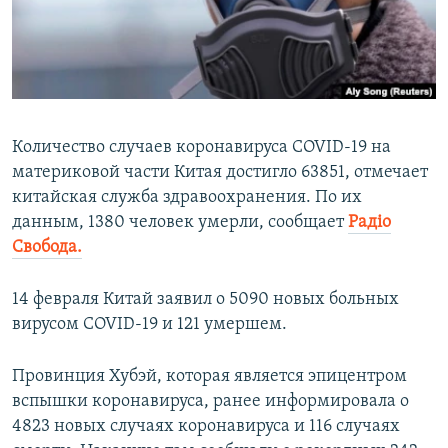
ПРИСОЕДИНЯЙТЕСЬ!
ПОБЕДИТЕЛЕЙ НЕ СУДЯТ?
КРЫМ.НЕПОКОРЕННЫЙ
ELIFBE
УКРАИНСКАЯ ПРОБЛЕМА КРЫМА
Количество случаев коронавируса COVID-19 на
Все сайты RFE/RL
материковой части Китая достигло 63851, отмечает
китайская служба здравоохранения. По их
данным, 1380 человек умерли, сообщает
Радіо
Свобода.
14 февраля Китай заявил о 5090 новых больных
вирусом COVID-19 и 121 умершем.
Провинция Хубэй, которая является эпицентром
вспышки коронавируса, ранее информировала о
4823 новых случаях коронавируса и 116 случаях