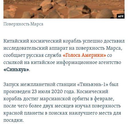
ПРИСОЕДИНЯЙТЕСЬ!
ПОБЕДИТЕЛЕЙ НЕ СУДЯТ?
КРЫМ.НЕПОКОРЕННЫЙ
Поверхность Марса
ELIFBE
УКРАИНСКАЯ ПРОБЛЕМА КРЫМА
Китайский космический корабль успешно доставил
Все сайты RFE/RL
исследовательский аппарат на поверхность Марса,
сообщает русская служба
«Голоса Америки»
со
ссылкой на китайское информационное агентство
«Синьхуа»
.
Запуск межпланетной станции «Тяньвэнь-1» был
произведен 23 июля 2020 года. Космический
корабль достиг марсианской орбиты в феврале,
после чего более двух месяцев изучал поверхность
красной планеты в поисках наилучшего места для
посадки.