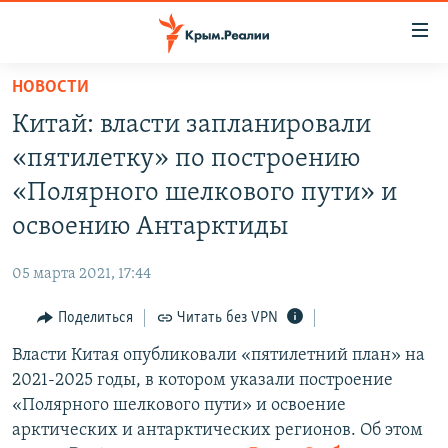
Доступность
ссылки
Вернуться
НОВОСТИ
к
НОВОСТИ
Китай: власти запланировали
основному
СПЕЦПРОЕКТЫ
содержанию
«пятилетку» по построению
ВОДА
Вернутся
ГРУЗ 200
«Полярного шелкового пути» и
к
ИСТОРИЯ
КАРТА ВОЕННЫХ ОБЪЕКТОВ КРЫМА
освоению Антарктиды
главной
ЕЩЕ
11 ЛЕТ ОККУПАЦИИ КРЫМА. 11 ИСТОРИЙ СОПРОТИВЛЕНИЯ
навигации
05 марта 2021, 17:44
Вернутся
РАДІО СВОБОДА
ИНТЕРАКТИВ
к
Поделиться
Читать без VPN
КАК ОБОЙТИ БЛОКИРОВКУ
ИНФОГРАФИКА
поиску
Власти Китая опубликовали «пятилетний план» на
ТЕЛЕПРОЕКТ КРЫМ.РЕАЛИИ
Українською
2021-2025 годы, в котором указали построение
СОВЕТЫ ПРАВОЗАЩИТНИКОВ
«Полярного шелкового пути» и освоение
Qırımtatar
арктических и антарктических регионов. Об этом
ПРОПАВШИЕ БЕЗ ВЕСТИ