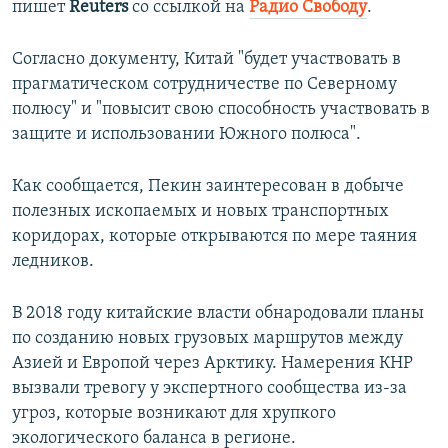
пишет
Reuters
со ссылкой на
Радио Свободу
.
ПРИСОЕДИНЯЙТЕСЬ!
ПОБЕДИТЕЛЕЙ НЕ СУДЯТ?
КРЫМ.НЕПОКОРЕННЫЙ
Согласно документу, Китай "будет участвовать в
прагматическом сотрудничестве по Северному
ELIFBE
полюсу" и "повысит свою способность участвовать в
УКРАИНСКАЯ ПРОБЛЕМА КРЫМА
защите и использовании Южного полюса".
Все сайты RFE/RL
Как сообщается, Пекин заинтересован в добыче
полезных ископаемых и новых транспортных
коридорах, которые открываются по мере таяния
ледников.
В 2018 году китайские власти обнародовали планы
по созданию новых грузовых маршрутов между
Азией и Европой через Арктику. Намерения КНР
вызвали тревогу у экспертного сообщества из-за
угроз, которые возникают для хрупкого
экологического баланса в регионе.