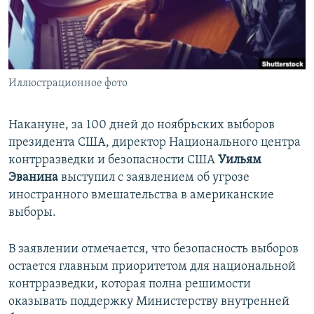
ПРИСОЕДИНЯЙТЕСЬ!
ПОБЕДИТЕЛЕЙ НЕ СУДЯТ?
КРЫМ.НЕПОКОРЕННЫЙ
ELIFBE
Иллюстрационное фото
УКРАИНСКАЯ ПРОБЛЕМА КРЫМА
Все сайты RFE/RL
Накануне, за 100 дней до ноябрьских выборов
президента США, директор Национального центра
контрразведки и безопасности США
Уильям
Эванина
выступил с заявлением об угрозе
иностранного вмешательства в американские
выборы.
В заявлении отмечается, что безопасность выборов
остается главным приоритетом для национальной
контрразведки, которая полна решимости
оказывать поддержку Министерству внутренней