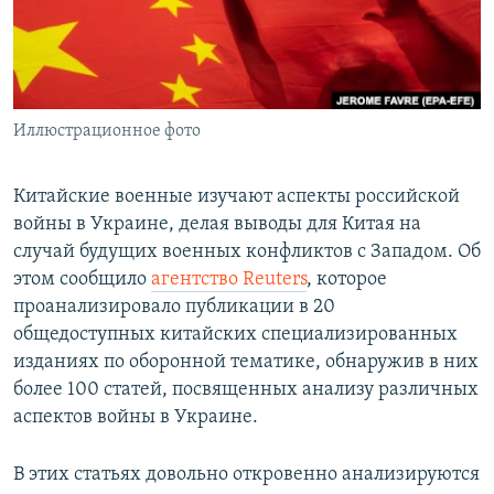
ПРИСОЕДИНЯЙТЕСЬ!
ПОБЕДИТЕЛЕЙ НЕ СУДЯТ?
КРЫМ.НЕПОКОРЕННЫЙ
ELIFBE
Иллюстрационное фото
УКРАИНСКАЯ ПРОБЛЕМА КРЫМА
Все сайты RFE/RL
Китайские военные изучают аспекты российской
войны в Украине, делая выводы для Китая на
случай будущих военных конфликтов с Западом. Об
этом сообщило
агентство Reuters
, которое
проанализировало публикации в 20
общедоступных китайских специализированных
изданиях по оборонной тематике, обнаружив в них
более 100 статей, посвященных анализу различных
аспектов войны в Украине.
В этих статьях довольно откровенно анализируются