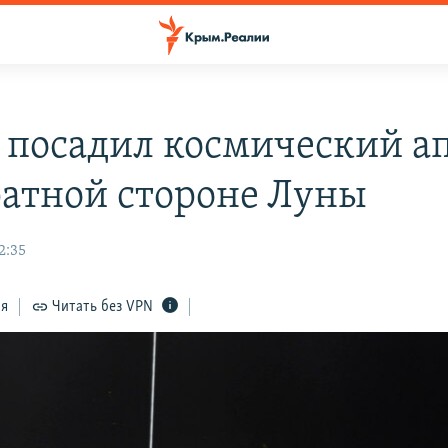
 посадил космический а
ратной стороне Луны
2:35
ся
Читать без VPN