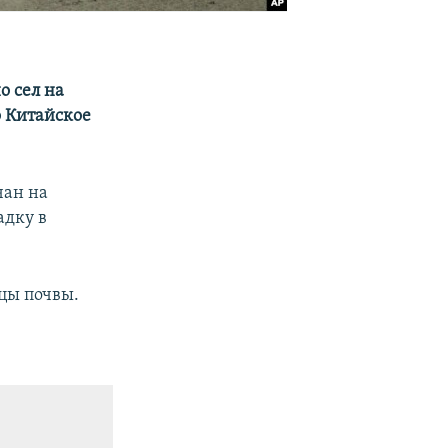
о сел на
о Китайское
чан на
адку в
зцы почвы.