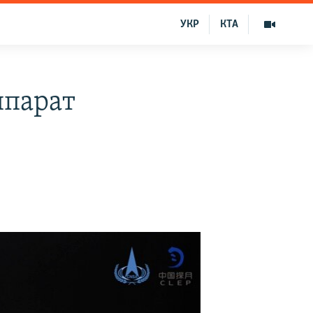
УКР
КТА
ппарат