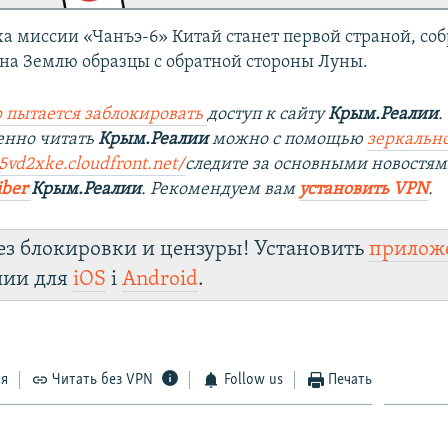
еха миссии «Чанъэ-6» Китай станет первой страной, со
на Землю образцы с обратной стороны Луны.
 пытается заблокировать
доступ к сайту
Крым.Реалии
.
енно читать
Крым.Реалии
можно с помощью
зеркально
5vd2xke.cloudfront.net/
следите за основными новостям
iber
Крым.Реалии
. Рекомендуем вам
установить VPN
.
ез блокировки и цензуры! Установить
прилож
лии для
iOS
і
Android
.
ся
Читать без VPN
Follow us
Печать