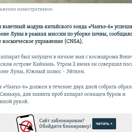
ражение иллюстративное.
 взлетный модуль китайского зонда «Чанъэ-6» успешн
роне Луны в рамках миссии по уборке почвы, сообщил
 космическое управление (CNSA).
аппарат был запущен в начале мая с космодрома Вэнь
ком острове Хайнань. Утром 2 июня он совершил пос
оне Луны, Южный полюс – Эйткен.
и «Чанъэ-6» должен в течение двух дней собрать обра
 Синьхуа, для захвата проб аппарат оснащен буром и
нной рукой.
Сайт заблокирован?
читать >
Обойдите блокировку!