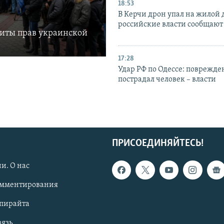
18:53
В Керчи дрон упал на жилой 
российские власти сообщают
щиты прав украинской
17:28
Удар РФ по Одессе: поврежде
пострадал человек – власти
ПРИСОЕДИНЯЙТЕСЬ!
и. О нас
омментирования
опирайта
вязь