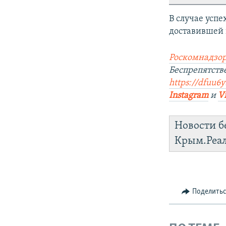
В случае усп
доставившей 
Роскомнадзор
Беспрепятств
https://dfuu6y
Instagram
и
V
Новости б
Крым.Реа
Поделить