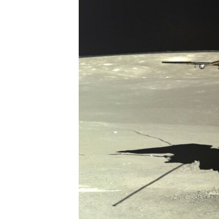
ПОБЕДИТЕЛЕЙ НЕ СУДЯТ?
КРЫМ.НЕПОКОРЕННЫЙ
ELIFBE
УКРАИНСКАЯ ПРОБЛЕМА КРЫМА