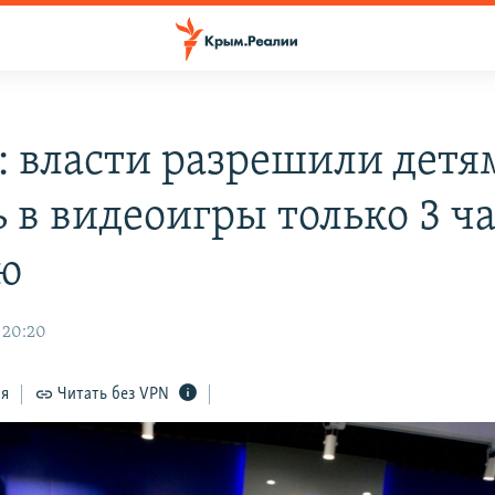
: власти разрешили детя
 в видеоигры только 3 ча
ю
 20:20
ся
Читать без VPN