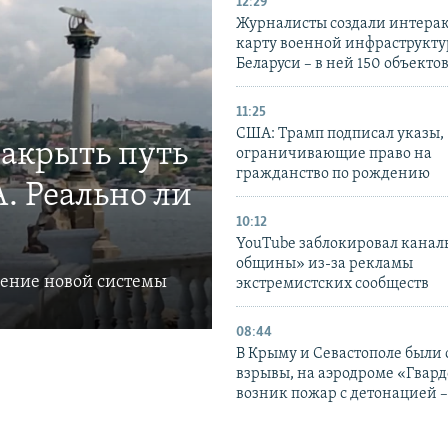
12:29
Журналисты создали интера
карту военной инфраструкт
Беларуси – в ней 150 объекто
11:25
США: Трамп подписал указы,
закрыть путь
ограничивающие право на
гражданство по рождению
. Реально ли
10:12
YouTube заблокировал канал
общины» из-за рекламы
ление новой системы
экстремистских сообществ
08:44
В Крыму и Севастополе были
взрывы, на аэродроме «Гвар
возник пожар с детонацией 