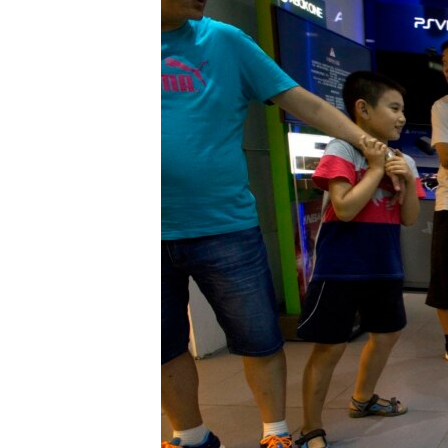
ПОБЕДИТЕЛЕЙ НЕ СУДЯТ?
КРЫМ.НЕПОКОРЕННЫЙ
ELIFBE
УКРАИНСКАЯ ПРОБЛЕМА КРЫМА