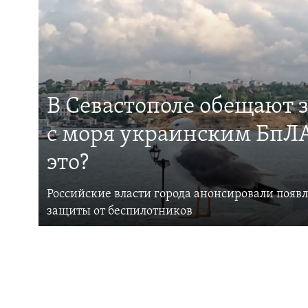
В Севастополе обещают 
с моря украинским БпЛА
это?
Российские власти города анонсировали появ
защиты от беспилотников