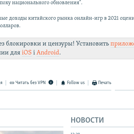
эпоху национального обновления".
ые доходы китайского рынка онлайн-игр в 2021 оцени
олларов.
ез блокировки и цензуры! Установить
прилож
лии для
iOS
і
Android
.
ся
Читать без VPN
Follow us
Печать
НОВОСТИ