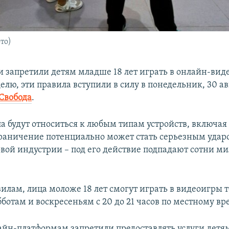
то)
ти запретили детям младше 18 лет играть в онлайн-ви
делю, эти правила вступили в силу в понедельник, 30 ав
Свобода
.
а будут относиться к любым типам устройств, включа
раничение потенциально может стать серьезным удар
вой индустрии – под его действие подпадают сотни м
илам, лица моложе 18 лет смогут играть в видеоигры т
ботам и воскресеньям с 20 до 21 часов по местному в
йн-платформам запретили предоставлять услуги детя