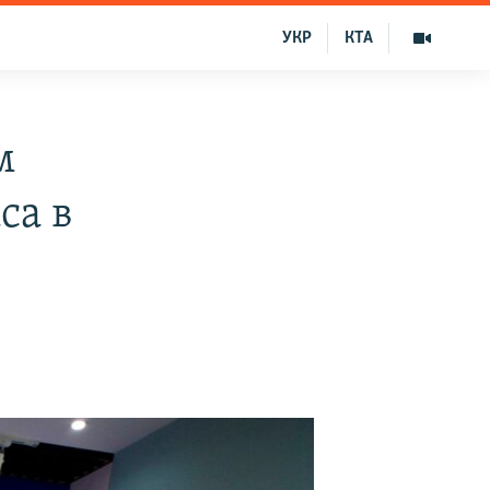
УКР
КТА
м
са в