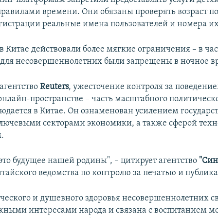
правилами времени. Они обязаны проверять возраст по
егистрации реальные имена пользователей и номера их
 в Китае действовали более мягкие ограничения – в ча
для несовершеннолетних были запрещены в ночное в
 агентство
Reuters
, ужесточение контроля за поведение
 онлайн-пространстве – часть масштабного политическо
юдается в Китае. Он ознаменован усилением государс
ключевыми секторами экономики, а также сферой техн
.
 это будущее нашей родины", – цитирует агентство
"Син
тайского ведомства по контролю за печатью и публик
ческого и душевного здоровья несовершеннолетних св
ными интересами народа и связана с воспитанием м