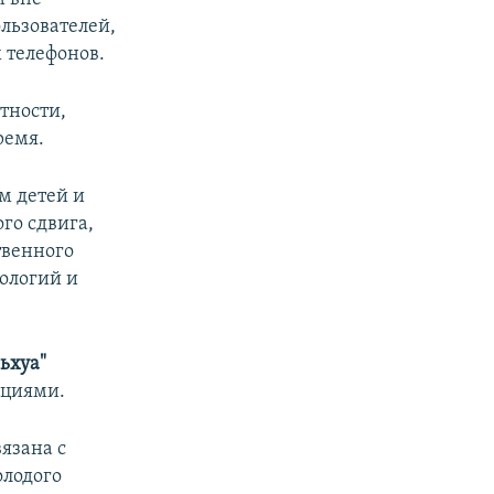
льзователей,
 телефонов.
стности,
ремя.
м детей и
го сдвига,
твенного
ологий и
ьхуа"
ациями.
язана с
олодого