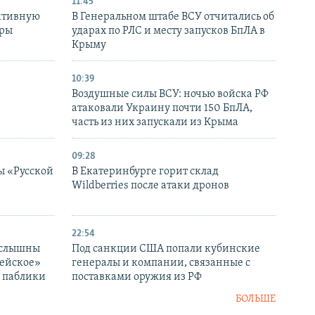
11:45
ктивную
В Генеральном штабе ВСУ отчитались об
уры
ударах по РЛС и месту запусков БпЛА в
в
Крыму
10:39
Воздушные силы ВСУ: ночью войска РФ
атаковали Украину почти 150 БпЛА,
часть из них запускали из Крыма
09:28
ы «Русской
В Екатеринбурге горит склад
Wildberries после атаки дронов
22:54
 слышны
Под санкции США попали кубинские
дейское»
генералы и компании, связанные с
– паблики
поставками оружия из РФ
БОЛЬШЕ