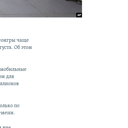
деоигры чаще
густа. Об этом
я мобильные
ом для
иллионов
олько по
ремени.
м вне