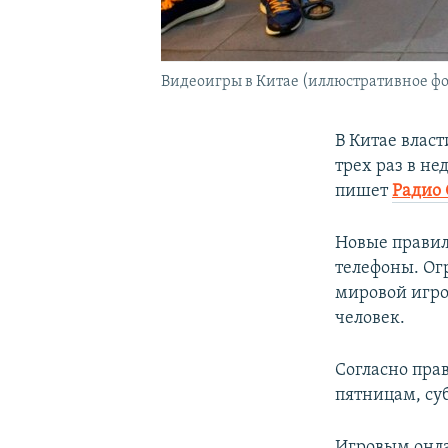
Видеоигры в Китае (иллюстративное фо
В Китае влас
трех раз в не
пишет
Радио 
Новые правил
телефоны. Ог
мировой игро
человек.
Согласно прав
пятницам, суб
Игровым онла