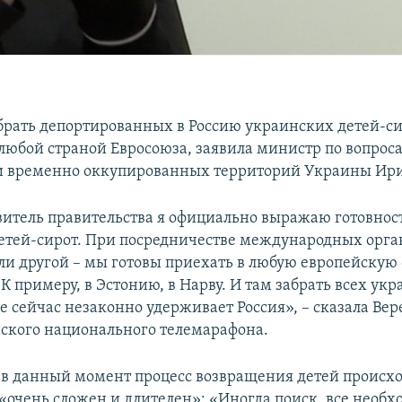
абрать депортированных в Россию украинских детей-си
 любой страной Евросоюза, заявила министр по вопрос
и временно оккупированных территорий Украины Ир
витель правительства я официально выражаю готовност
етей-сирот. При посредничестве международных орг
и другой – мы готовы приехать в любую европейскую 
 К примеру, в Эстонию, в Нарву. И там забрать всех ук
е сейчас незаконно удерживает Россия», – сказала Ве
ского национального телемарафона.
, в данный момент процесс возвращения детей происхо
 «очень сложен и длителен»: «Иногда поиск, все необ