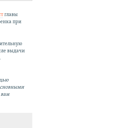
ст
главы
бенка при
дительную
сле выдачи
.
ощью
 основными
 вам