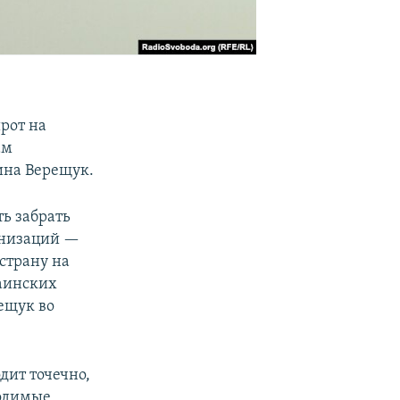
рот на
ам
ина Верещук.
ь забрать
анизаций —
страну на
раинских
рещук во
дит точечно,
ходимые