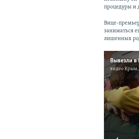
процедуры и 
Вице-премьер 
заниматься ег
лишенных род
видео
Крым.