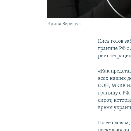
Ирина Верещук
Киев готов з
границе РФ с
реинтеграци
«Как предста
всех наших д
ООН, МККК ил
границу с РФ.
сирот, которы
время украин
По ее словам
поскольку он