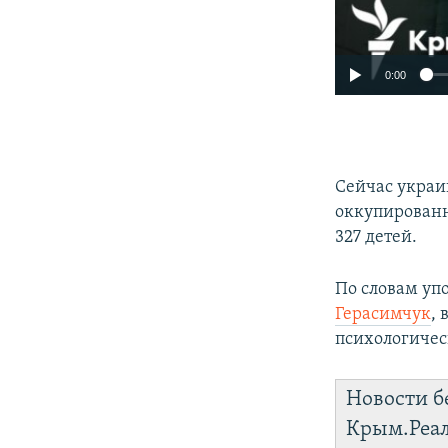
0:00
Сейчас украи
оккупированн
327 детей.
По словам уп
Герасимчук
,
психологичес
Новости б
Крым.Реа