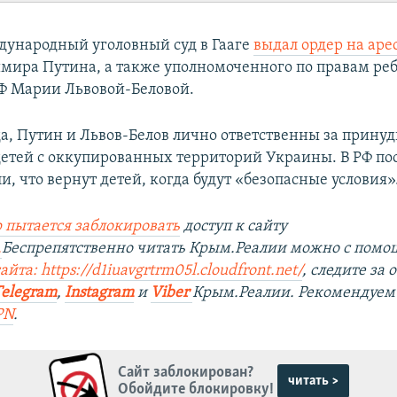
дународный уголовный суд в Гааге
выдал ордер на аре
мира Путина, а также уполномоченного по правам ре
Ф Марии Львовой-Беловой.
да, Путин и Львов-Белов лично ответственны за прину
етей с оккупированных территорий Украины. В РФ по
и, что вернут детей, когда будут «безопасные условия»
 пытается заблокировать
доступ к сайту
.
Беспрепятственно читать Крым.Реалии можно с пом
йта: https://d1iuavgrtrm05l.cloudfront.net/
, следите за
Telegram
,
Instagram
и
Viber
Крым.Реалии. Рекомендуем
PN
.
Сайт заблокирован?
читать >
Обойдите блокировку!