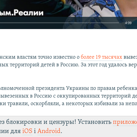
4:09
EMBED
нским властям точно известно о
более 19 тысячах
выве
ых территорий детей в Россию. За этот год удалось ве
Auto
240p
360p
480p
олномоченной президента Украины по правам ребенк
720p
1080p
 вывезенных в Россию с оккупированных территорий д
ки травили, оскорбляли, а некоторых избивали за неп
ез блокировки и цензуры! Установить
прилож
лии для
iOS
і
Android
.