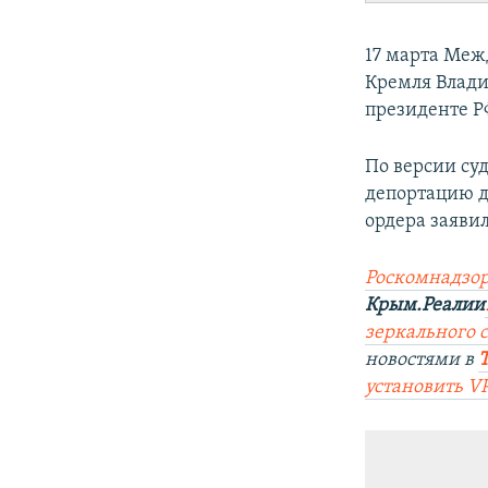
17 марта Меж
Кремля Влади
президенте Р
По версии су
депортацию д
ордера заявил
Роскомнадзор
Крым.Реалии
зеркального са
новостями в
установить V