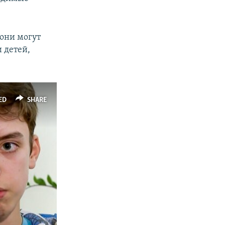
 они могут
 детей,
ED
SHARE