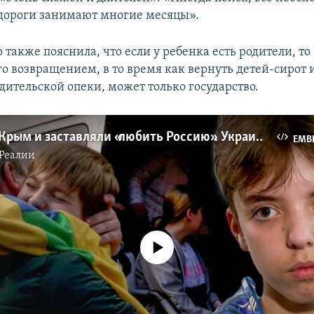
дороги занимают многие месяцы».
также пояснила, что если у ребенка есть родители, то
о возвращением, в то время как вернуть детей-сирот и
ительской опеки, может только государство.
Вывезли в Крым и заставляли «любить Россию». Украинские дети в руках Кремля
EMB
Реалии
No media source currently available