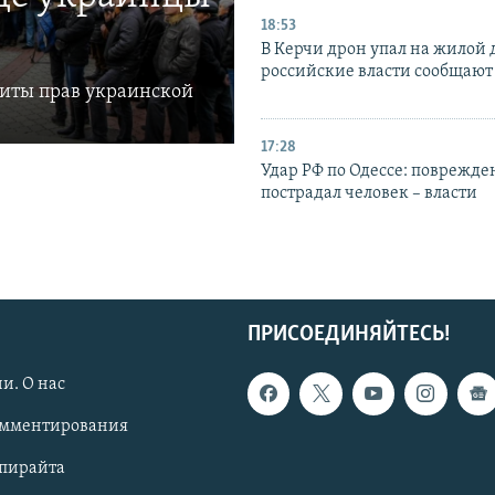
18:53
В Керчи дрон упал на жилой 
российские власти сообщают
щиты прав украинской
17:28
Удар РФ по Одессе: поврежде
пострадал человек – власти
ПРИСОЕДИНЯЙТЕСЬ!
и. О нас
омментирования
опирайта