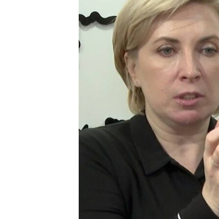
ПОБЕДИТЕЛЕЙ НЕ СУДЯТ?
КРЫМ.НЕПОКОРЕННЫЙ
ELIFBE
УКРАИНСКАЯ ПРОБЛЕМА КРЫМА