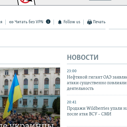
ся
Читать без VPN
Follow us
Печать
НОВОСТИ
23:00
Нефтяной гигант ОАЭ заявляе
атаки существенно повлияли 
деятельность
20:41
Продажи Wildberries упали н
после атак ВСУ – СМИ
где украинцы