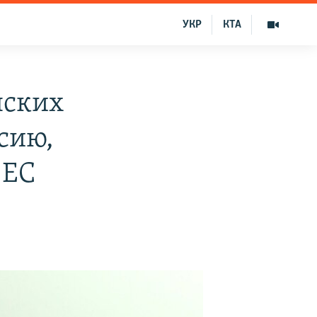
УКР
КТА
нских
сию,
 ЕС