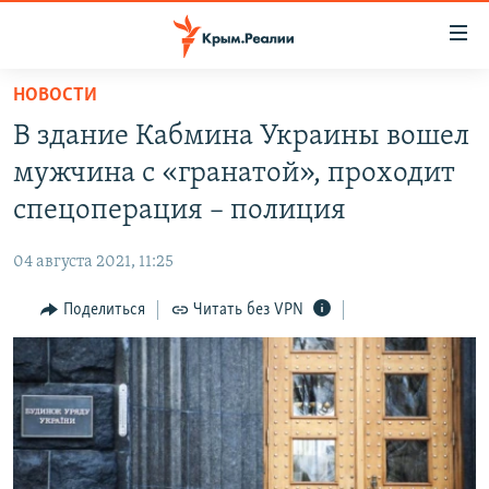
Доступность
ссылки
Вернуться
НОВОСТИ
к
НОВОСТИ
В здание Кабмина Украины вошел
основному
СПЕЦПРОЕКТЫ
содержанию
мужчина с «гранатой», проходит
ВОДА
Вернутся
ГРУЗ 200
спецоперация – полиция
к
ИСТОРИЯ
КАРТА ВОЕННЫХ ОБЪЕКТОВ КРЫМА
главной
04 августа 2021, 11:25
ЕЩЕ
11 ЛЕТ ОККУПАЦИИ КРЫМА. 11 ИСТОРИЙ СОПРОТИВЛЕНИЯ
навигации
Вернутся
Поделиться
Читать без VPN
РАДІО СВОБОДА
ИНТЕРАКТИВ
к
КАК ОБОЙТИ БЛОКИРОВКУ
ИНФОГРАФИКА
поиску
ТЕЛЕПРОЕКТ КРЫМ.РЕАЛИИ
Українською
СОВЕТЫ ПРАВОЗАЩИТНИКОВ
Qırımtatar
ПРОПАВШИЕ БЕЗ ВЕСТИ