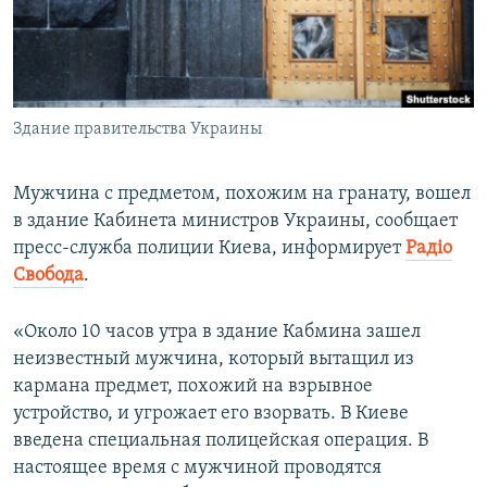
ПРИСОЕДИНЯЙТЕСЬ!
ПОБЕДИТЕЛЕЙ НЕ СУДЯТ?
КРЫМ.НЕПОКОРЕННЫЙ
ELIFBE
Здание правительства Украины
УКРАИНСКАЯ ПРОБЛЕМА КРЫМА
Все сайты RFE/RL
Мужчина с предметом, похожим на гранату, вошел
в здание Кабинета министров Украины, сообщает
пресс-служба полиции Киева, информирует
Радіо
Свобода
.
«Около 10 часов утра в здание Кабмина зашел
неизвестный мужчина, который вытащил из
кармана предмет, похожий на взрывное
устройство, и угрожает его взорвать. В Киеве
введена специальная полицейская операция. В
настоящее время с мужчиной проводятся