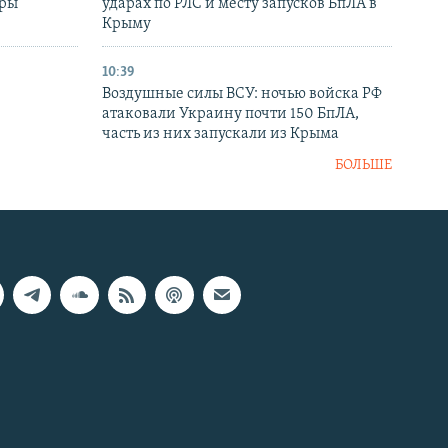
уры
ударах по РЛС и месту запусков БпЛА в
в
Крыму
10:39
Воздушные силы ВСУ: ночью войска РФ
атаковали Украину почти 150 БпЛА,
часть из них запускали из Крыма
БОЛЬШЕ