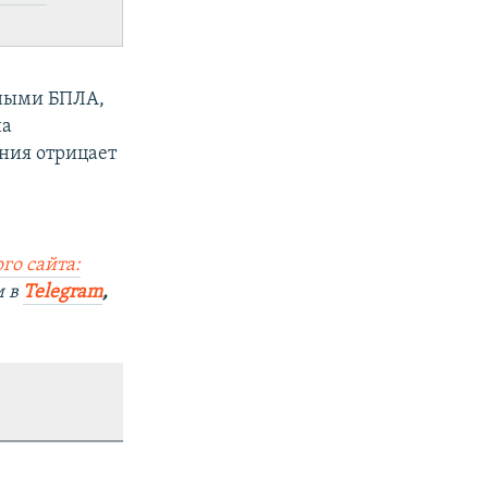
рными БПЛА,
на
ения отрицает
го сайта:
и в
Telegram
,