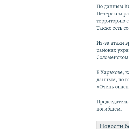
ПОБЕДИТЕЛЕЙ НЕ СУДЯТ?
По данным Ки
КРЫМ.НЕПОКОРЕННЫЙ
Печерском ра
территорию с
ELIFBE
Также есть с
УКРАИНСКАЯ ПРОБЛЕМА КРЫМА
Из-за атаки в
районах укра
Соломенском 
В Харькове, 
данным, по г
«Очень опасн
Председатель
погибшем.
Новости б