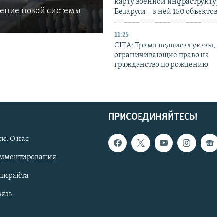
карту военной инфраструкт
ление новой системы
Беларуси – в ней 150 объекто
11:25
США: Трамп подписал указы,
ограничивающие право на
гражданство по рождению
ПРИСОЕДИНЯЙТЕСЬ!
и. О нас
омментирования
опирайта
вязь