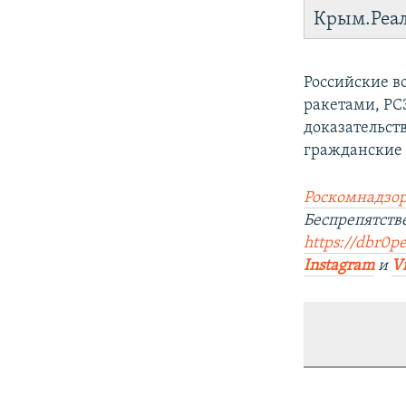
Крым.Реа
Российские в
ракетами, РС
доказательст
гражданские 
Роскомнадзор
Беспрепятст
https://dbr0pe
Instagram
и
V