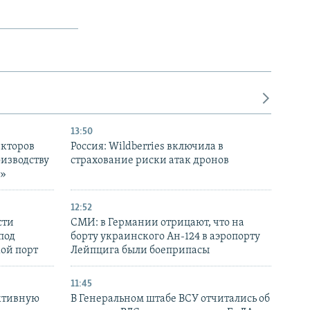
13:50
екторов
Россия: Wildberries включила в
оизводству
страхование риски атак дронов
р»
12:52
сти
СМИ: в Германии отрицают, что на
под
борту украинского Ан-124 в аэропорту
кой порт
Лейпцига были боеприпасы
11:45
ктивную
В Генеральном штабе ВСУ отчитались об