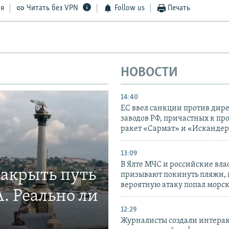
ся
Читать без VPN
Follow us
Печать
НОВОСТИ
14:40
ЕС ввел санкции против дир
заводов РФ, причастных к пр
ракет «Сармат» и «Исканде
13:09
В Ялте МЧС и российские вла
закрыть путь
призывают покинуть пляжи, 
вероятную атаку попал морс
. Реально ли
12:29
Журналисты создали интера