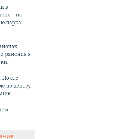
и в
оне – на
ию парка.
.
районах
и ранения в
аки.
 По его
е по центру.
вник.
дном
ение