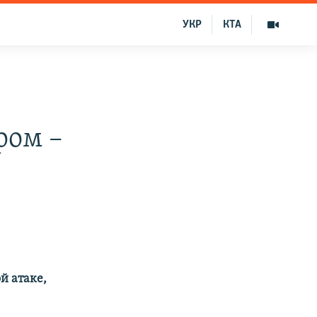
УКР
КТА
ром –
й атаке,