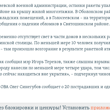
евской военной администрации, останки ракеты упал
йоне на крышу жилой многоэтажки. В Оболонском рай
кладских помещений, а в Голосеевском – на территор
ообщения о падении обломков в Святошинском районе
ременно отсутствует свет в части домов в нескольких 
инской столицы. По меньшей мере 10 человек получил
– там произошло возгорание в результате ракетной ат
как сообщил мэр Игорь Терехов, также слышны взрывы.
ороду нанесли по меньшей мере четыре удара, том числ
о сейчас находиться вне укрытия», – подчеркнул чино
 ОВА Олег Синегубов сообщает о 20 пострадавших и о
ез блокировки и цензуры! Установить
прилож