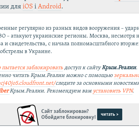
лии для
iOS
і
Android
.
оенные регулярно из разных видов вооружения – уда
ЗО – атакуют украинские регионы. Москва, несмотря 
ва и свидетельства, с начала полномасштабного вторж
обстрелы в Украине.
 пытается заблокировать
доступ к сайту
Крым.Реалии
.
венно читать Крым.Реалии можно с помощью
зеркально
cj40jo5.cloudfront.net/
следите за основными новостям
iber
Крым.Реалии. Рекомендуем вам
установить VPN
.
Сайт заблокирован?
читать >
Обойдите блокировку!