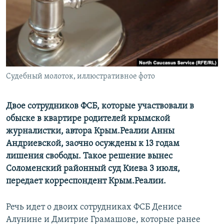
ПРИСОЕДИНЯЙТЕСЬ!
ПОБЕДИТЕЛЕЙ НЕ СУДЯТ?
КРЫМ.НЕПОКОРЕННЫЙ
ELIFBE
УКРАИНСКАЯ ПРОБЛЕМА КРЫМА
Все сайты RFE/RL
Судебный молоток, иллюстративное фото
Двое сотрудников ФСБ, которые участвовали в
обыске в квартире родителей крымской
журналистки, автора Крым.Реалии Анны
Андриевской, заочно осуждены к 13 годам
лишения свободы. Такое решение вынес
Соломенский районный суд Киева 3 июля,
передает корреспондент Крым.Реалии.
Речь идет о двоих сотрудниках ФСБ Денисе
Алунине и Дмитрие Грамашове, которые ранее