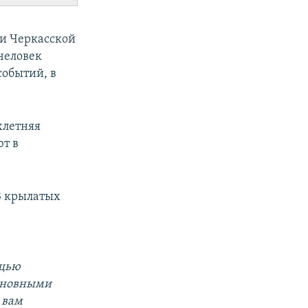
ни Черкасской
 человек
событий, в
хлетняя
ют в
3 крылатых
ощью
основными
 вам