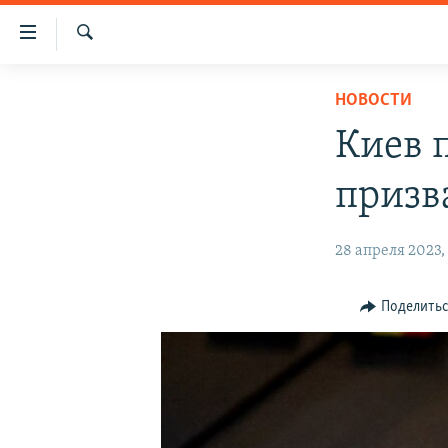
Доступность
ссылки
Искать
Вернуться
НОВОСТИ
НОВОСТИ
к
СПЕЦПРОЕКТЫ
основному
Киев 
содержанию
ВОДА
ГРУЗ 200
Вернутся
призв
ИСТОРИЯ
КАРТА ВОЕННЫХ ОБЪЕКТОВ КРЫМА
к
главной
ЕЩЕ
11 ЛЕТ ОККУПАЦИИ КРЫМА. 11 ИСТОРИЙ
28 апреля 2023, 
навигации
СОПРОТИВЛЕНИЯ
РАДІО СВОБОДА
ИНТЕРАКТИВ
Вернутся
к
КАК ОБОЙТИ БЛОКИРОВКУ
ИНФОГРАФИКА
Поделить
поиску
ТЕЛЕПРОЕКТ КРЫМ.РЕАЛИИ
СОВЕТЫ ПРАВОЗАЩИТНИКОВ
ПРОПАВШИЕ БЕЗ ВЕСТИ