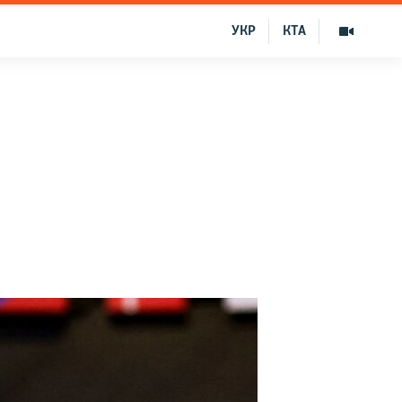
УКР
КТА