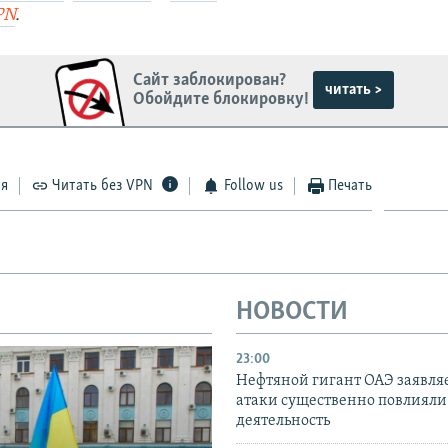
PN
.
Сайт заблокирован?
читать >
Обойдите блокировку!
ся
Читать без VPN
Follow us
Печать
НОВОСТИ
23:00
Нефтяной гигант ОАЭ заявляе
атаки существенно повлияли 
деятельность