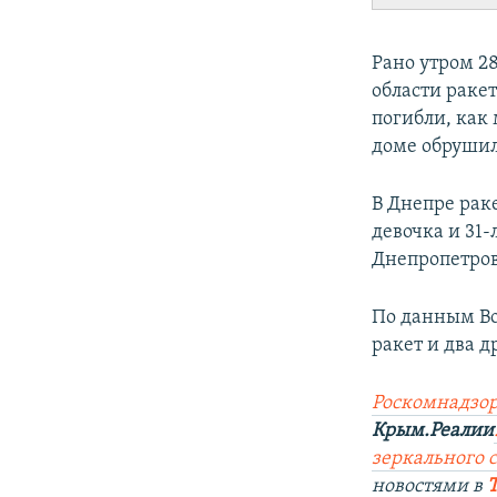
Рано утром 2
области ракет
погибли, как
доме обрушил
В Днепре ра
девочка и 31
Днепропетров
По данным Во
ракет и два д
Роскомнадзор
Крым.Реалии
зеркального са
новостями в