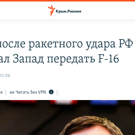
после ракетного удара РФ
ал Запад передать F-16
11:06
ся
Читать без VPN