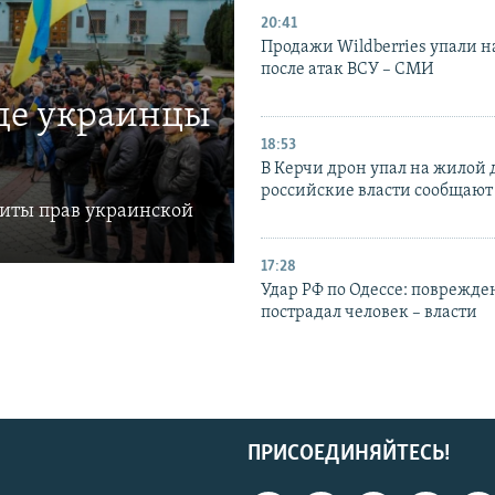
20:41
Продажи Wildberries упали н
после атак ВСУ – СМИ
где украинцы
18:53
В Керчи дрон упал на жилой 
российские власти сообщают
щиты прав украинской
17:28
Удар РФ по Одессе: поврежде
пострадал человек – власти
ПРИСОЕДИНЯЙТЕСЬ!