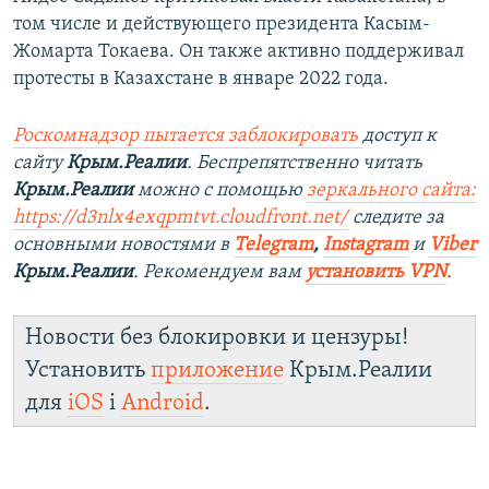
том числе и действующего президента Касым-
Жомарта Токаева. Он также активно поддерживал
протесты в Казахстане в январе 2022 года.
Роскомнадзор пытается заблокировать
доступ к
сайту
Крым.Реалии
. Беспрепятственно читать
Крым.Реалии
можно с помощью
зеркального сайта:
https://d3nlx4exqpmtvt.cloudfront.net/
следите за
основными новостями в
Telegram
,
Instagram
и
Viber
Крым.Реалии
. Рекомендуем вам
установить VPN
.
Новости без блокировки и цензуры!
Установить
приложение
Крым.Реалии
для
iOS
і
Android
.