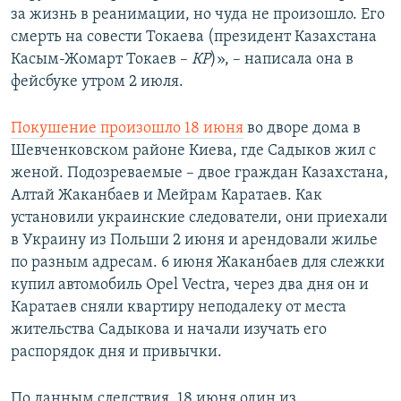
за жизнь в реанимации, но чуда не произошло. Его
смерть на совести Токаева (президент Казахстана
Касым-Жомарт Токаев –
КР
)», – написала она в
фейсбуке утром 2 июля.
Покушение произошло 18 июня
во дворе дома в
Шевченковском районе Киева, где Садыков жил с
женой. Подозреваемые – двое граждан Казахстана,
Алтай Жаканбаев и Мейрам Каратаев. Как
установили украинские следователи, они приехали
в Украину из Польши 2 июня и арендовали жилье
по разным адресам. 6 июня Жаканбаев для слежки
купил автомобиль Opel Vectra, через два дня он и
Каратаев сняли квартиру неподалеку от места
жительства Садыкова и начали изучать его
распорядок дня и привычки.
По данным следствия, 18 июня один из