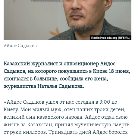
ПРИСОЕДИНЯЙТЕСЬ!
ПОБЕДИТЕЛЕЙ НЕ СУДЯТ?
КРЫМ.НЕПОКОРЕННЫЙ
ELIFBE
УКРАИНСКАЯ ПРОБЛЕМА КРЫМА
Все сайты RFE/RL
Айдос Садыков
Казахский журналист и оппозиционер Айдос
Садыков, на которого покушались в Киеве 18 июня,
скончался в больнице, сообщила его жена,
журналистка Наталья Садыкова.
«Айдос Садыков ушел от нас сегодня в 3:00 по
Киеву. Мой милый муж, отец наших троих детей,
великий сын казахского народа. Айдос отдал свою
жизнь за Казахстан, принял мученическую смерть
от руки киллеров. Тринадцать дней Айдос боролся