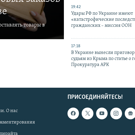
19:42
ве
Удары РФ по Украине имеют
«катастрофические последст
ставлять товары в
гражданских – миссия ООН
17:18
В Украине вынесли приговор
судьям из Крыма по статье о 
Прокуратура АРК
ПРИСОЕДИНЯЙТЕСЬ!
и. О нас
омментирования
опирайта