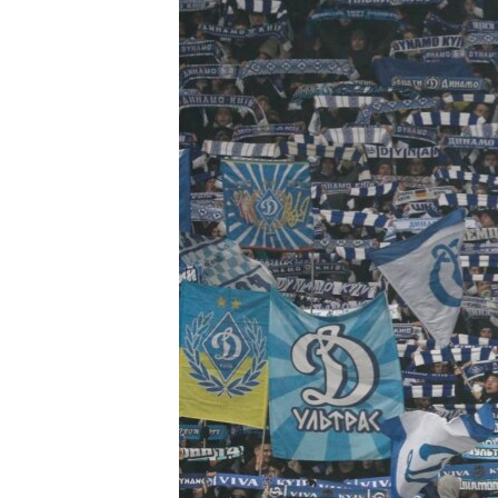
ПОБЕДИТЕЛЕЙ НЕ СУДЯТ?
КРЫМ.НЕПОКОРЕННЫЙ
ELIFBE
УКРАИНСКАЯ ПРОБЛЕМА КРЫМА