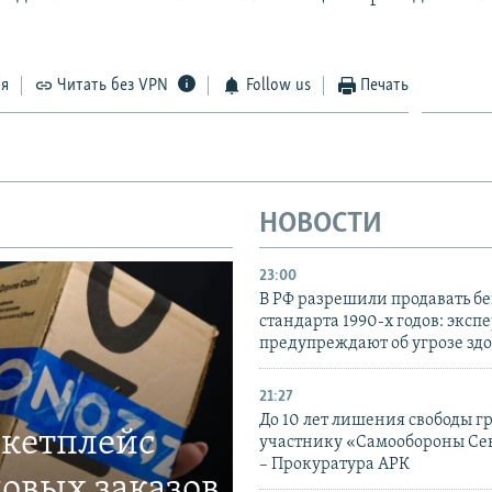
ся
Читать без VPN
Follow us
Печать
НОВОСТИ
23:00
В РФ разрешили продавать б
стандарта 1990-х годов: эксп
предупреждают об угрозе зд
21:27
До 10 лет лишения свободы г
ркетплейс
участнику «Самообороны Се
– Прокуратура АРК
овых заказов