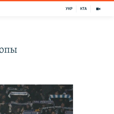
УКР
КТА
ропы