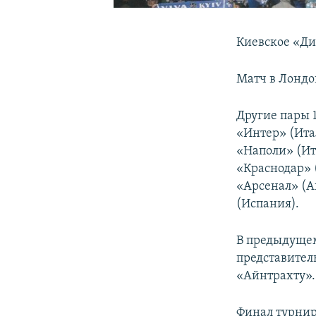
Киевское «Ди
Матч в Лондон
Другие пары 
«Интер» (Ита
«Наполи» (Ит
«Краснодар» (
«Арсенал» (А
(Испания).
В предыдуще
представител
«Айнтрахту».
Финал турнир