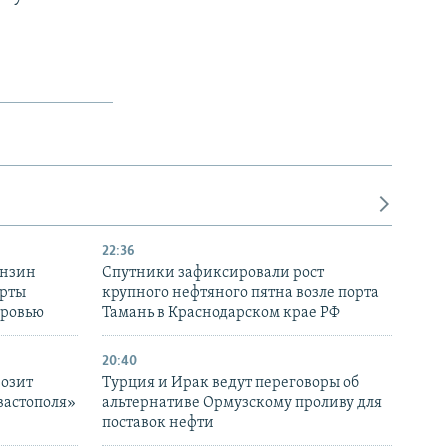
22:36
ензин
Спутники зафиксировали рост
ерты
крупного нефтяного пятна возле порта
оровью
Тамань в Краснодарском крае РФ
20:40
розит
Турция и Ирак ведут переговоры об
вастополя»
альтернативе Ормузскому проливу для
поставок нефти