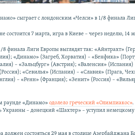
намо» сыграет с лондонским «Челси» в 1/8 финала Ли
е состоится 7 марта, игра в Киеве – через неделю, 14 м
1/8 финала Лиги Европы выглядят так: «Айнтрахт» (Ге
лия); «Динамо» (Загреб, Хорватия) – «Бенфика» (Порт
алия) – «Зальцбург» (Австрия); «Валенсия» (Испания) 
Россия); «Севилья» (Испания) – «Славия» (Прага, Чех
нглия) – «Ренн» (Франция); «Зенит» (Россия) – «Виль
м раунде «Динамо»
одолело греческий «Олимпиакос»
.
ь Украины – донецкий «Шахтер» – уступил немецкому
а должен состояться 29 мая в столице Азербайджана Ба