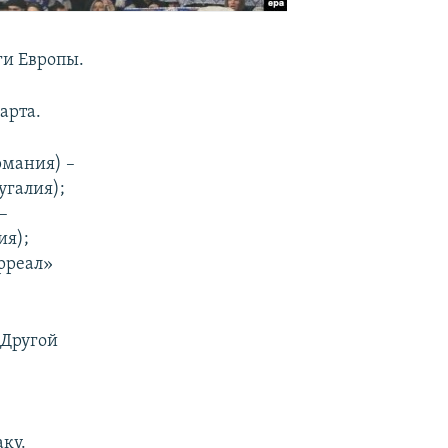
ги Европы.
арта.
рмания) –
угалия);
–
ия);
ярреал»
 Другой
ку.